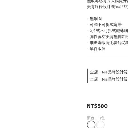
無痕薄感背片大幅提升
美背線條設計讓360°
- 無鋼圈
- 可調不可拆式肩帶
- 2片式不可拆式輕薄
- 彈性簍空美背無排釦
- 細緻滿版睫毛蕾絲花
- 單件販售
全店，Mia品牌設計質
全店，Mia品牌設計質
NT$580
顏色
: 白色