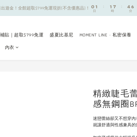
8
9
9
0
0
1
1
:
:
1
1
7
7
:
:
4
4
6
6
7
8
8
出遊金！全館超取$799免運現折(不含優惠品)！
出遊金！全館超取$799免運現折(不含優惠品)！
日
日
時
時
分
分
0
0
0
0
6
6
3
3
5
5
6
7
7
5
5
2
2
4
4
5
6
6
9
夏日舒適無痕｜3件$1199自由配專區
4
4
1
1
3
3
4
5
5
8
3
3
0
0
2
2
3
4
4
7
9
補貼｜超取$799免運
盛夏比基尼
MOMENT LINE · 私密保養
新朋友限定✨加入官方LINE領$50購物金
2
2
1
1
2
3
3
9
6
8
1
1
0
0
內衣
1
2
2
8
5
7
0
0
0
1
:
1
7
:
4
6
出遊金！全館超取$799免運現折(不含優惠品)！
日
時
分
0
0
6
3
5
5
2
4
4
1
3
3
0
2
2
1
精緻睫毛
1
0
感無鋼圈BR
0
迷戀蕾絲卻又不想穿內
就讓舒適與性感兼具的蕾