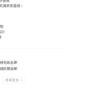
舒適感
都充滿穿搭靈感！
胸墊
設計
邊
感包裝盒🎁
感防塵袋🎁
查看更多