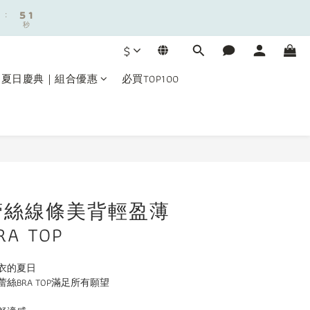
9
9
:
:
4
4
秒
秒
8
8
3
3
7
7
2
2
9
$
6
6
1
1
8
5
5
0
0
7
夏日慶典｜組合優惠
必買TOP100
4
4
6
3
3
5
2
2
9
:
4
1
1
秒
8
3
0
0
7
2
立即購買
6
1
5
0
4
蕾絲線條美背輕盈薄
3
2
A TOP
1
0
衣的夏日
絲BRA TOP滿足所有願望