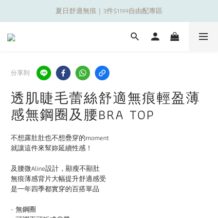
夏日舒適無痕｜3件$1199自由配專區
夏日舒適無痕｜3件$1199自由配專區
新朋友限定✨加入官方LINE領$50購物金
夏日舒適無痕｜3件$1199自由配專區
分享到
透肌睫毛蕾絲舒適無痕輕盈薄
感無鋼圈及腰BRA TOP
不想露肚肚也不想疊穿的moment
就讓這件來幫妳延續性感！
及腰微Aline設計，顯瘦不顯肚
無痕薄感背片大幅提升舒適感受
是一年四季都實穿的百搭單品
- 無鋼圈