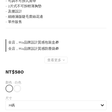
- 可調不可拆式肩帶
- 2片式不可拆輕薄胸墊
- 及腰設計
- 細緻滿版睫毛蕾絲花邊
- 單件販售
全店，Mia品牌設計質感包裝盒🎁
全店，Mia品牌設計質感防塵袋🎁
查看更多
NT$580
顏色
: 白色
尺寸