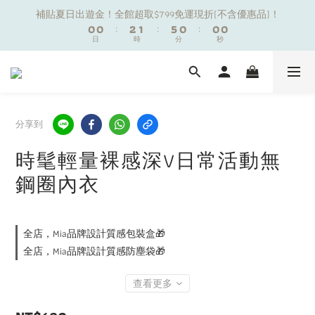
1
1
3
2
補貼夏日出遊金！全館超取$799免運現折(不含優惠品)！
6
6
4
6
5
5
3
5
1
1
3
2
補貼夏日出遊金！全館超取$799免運現折(不含優惠品)！
0
0
:
2
1
:
:
5
5
3
5
4
4
2
4
9
日
9
時
分
秒
0
0
:
2
1
:
:
1
0
4
4
2
4
3
3
1
3
日
時
分
秒
8
8
9
1
0
0
3
3
1
3
2
2
0
2
7
7
9
8
0
夏日舒適無痕｜3件$1199自由配專區
9
2
2
0
2
1
1
1
6
6
8
7
8
1
1
1
0
0
0
5
5
7
6
9
9
7
9
0
0
0
4
4
6
5
8
8
6
8
新朋友限定✨加入官方LINE領$50購物金
3
3
5
4
分享到
7
7
5
7
2
2
4
3
6
6
4
6
1
1
3
2
時髦輕量裸感深V日常活動無
補貼夏日出遊金！全館超取$799免運現折(不含優惠品)！
5
5
3
5
0
0
:
2
1
:
:
4
4
2
4
鋼圈內衣
日
時
分
秒
1
0
3
3
1
3
0
2
2
0
2
1
1
1
全店，Mia品牌設計質感包裝盒🎁
0
0
0
全店，Mia品牌設計質感防塵袋🎁
查看更多