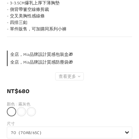
- 3-3.5CM爆乳上厚下薄胸墊
- 側背帶簍空線條剪裁
- 交叉美胸性感線條
- 四排三釦
- 單件販售，可加購同系列小褲
全店，Mia品牌設計質感包裝盒🎁
全店，Mia品牌設計質感防塵袋🎁
查看更多
NT$680
顏色
: 霧灰色
尺寸