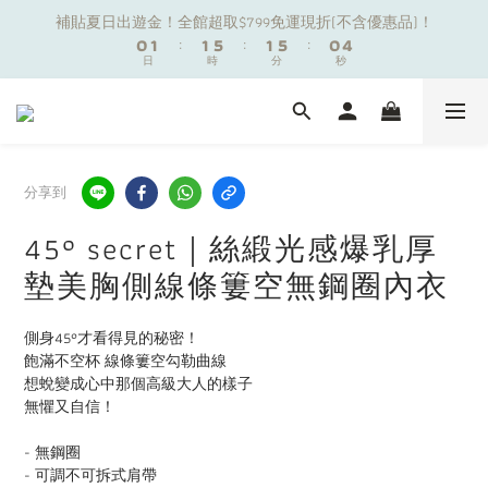
1
1
2
2
2
2
6
6
2
2
6
6
1
1
4
4
補貼夏日出遊金！全館超取$799免運現折(不含優惠品)！
補貼夏日出遊金！全館超取$799免運現折(不含優惠品)！
0
0
1
1
:
:
1
1
5
5
:
:
1
1
5
5
:
:
0
0
3
3
9
日
日
時
時
分
分
9
秒
秒
0
0
0
0
4
4
0
0
4
4
2
2
8
9
9
9
8
3
3
3
3
1
1
7
8
8
8
7
2
2
2
2
0
0
夏日舒適無痕｜3件$1199自由配專區
6
7
7
7
6
9
1
1
1
1
5
6
6
6
5
8
0
0
0
0
4
5
5
9
5
9
4
7
分享到
新朋友限定✨加入官方LINE領$50購物金
3
4
4
8
4
8
3
6
2
3
3
7
3
7
2
5
45° secret｜絲緞光感爆乳厚
1
2
2
6
2
6
1
4
補貼夏日出遊金！全館超取$799免運現折(不含優惠品)！
墊美胸側線條簍空無鋼圈內衣
0
1
:
1
5
:
1
5
:
0
3
日
時
分
秒
0
0
4
0
4
2
3
3
1
側身45°才看得見的秘密！
2
2
0
飽滿不空杯 線條簍空勾勒曲線
1
1
想蛻變成心中那個高級大人的樣子
0
0
無懼又自信！
- 無鋼圈
- 可調不可拆式肩帶