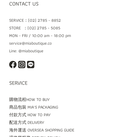
CONTACT US
SERVICE：(02) 2785 - 8852
STORE ：(02) 2785 - 5085
MON - FRI / 10:00 am - 18:00 pm
service@miaboutique.co
Line: @miaboutique
SERVICE
購物流程HOW TO BUY
商品包裝 MIA'S PACKAGING
付款方式 HOW TO PAY
配送方式 DELIVERY
海外運送 OVERSEA SHOPPING GUIDE