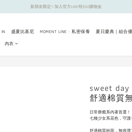
新朋友限定✨加入官方LINE領$50購物金
夏日舒適無痕｜3件$1199自由配專區
夏日舒適無痕｜3件$1199自由配專區
 IN
盛夏比基尼
MOMENT LINE · 私密保養
夏日慶典｜組合
內衣
sweet 
舒適棉質
日常療癒系內著首選！
七種少女系花色，守護
舒適棉質杯面，無痕彈