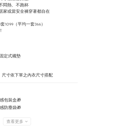
不悶熱、不跑杯
居家或當安全褲穿著都自在
任選3套1099（平均一套366）
！
手捧固定式襯墊
寸，尺寸依下單之內衣尺寸搭配
感包裝盒🎁
感防塵袋🎁
查看更多