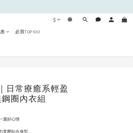
$
優惠
必買TOP100
立即購買
day｜日常療癒系輕盈
無鋼圈內衣組
一週好心情
力零壓貼合身型