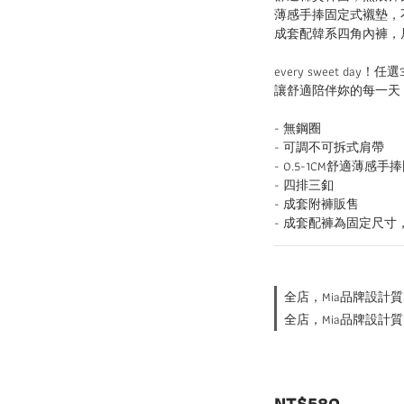
薄感手捧固定式襯墊，
成套配韓系四角內褲，
every sweet day！
讓舒適陪伴妳的每一天
- 無鋼圈
- 可調不可拆式肩帶
- 0.5-1CM舒適薄感
- 四排三釦
- 成套附褲販售
- 成套配褲為固定尺
全店，Mia品牌設計質
全店，Mia品牌設計質
NT$580