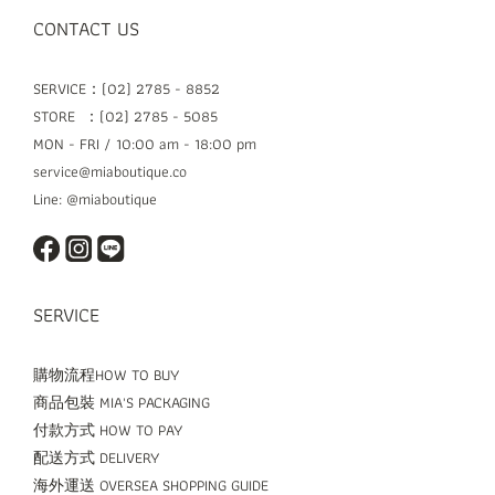
CONTACT US
SERVICE：(02) 2785 - 8852
STORE ：(02) 2785 - 5085
MON - FRI / 10:00 am - 18:00 pm
service@miaboutique.co
Line: @miaboutique
SERVICE
購物流程HOW TO BUY
商品包裝 MIA'S PACKAGING
付款方式 HOW TO PAY
配送方式 DELIVERY
海外運送 OVERSEA SHOPPING GUIDE