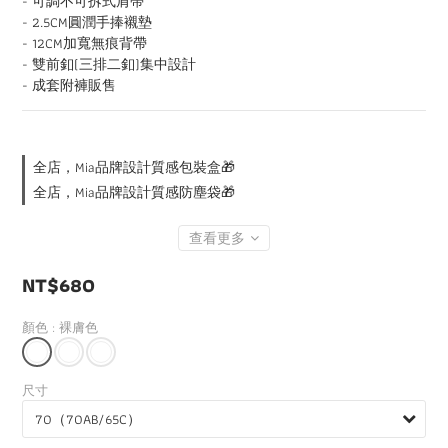
- 可調不可拆式肩帶
- 2.5CM圓潤手捧襯墊
- 12CM加寬無痕背帶
- 雙前釦(三排二釦)集中設計
- 成套附褲販售
全店，Mia品牌設計質感包裝盒🎁
全店，Mia品牌設計質感防塵袋🎁
查看更多
NT$680
顏色
: 裸膚色
尺寸