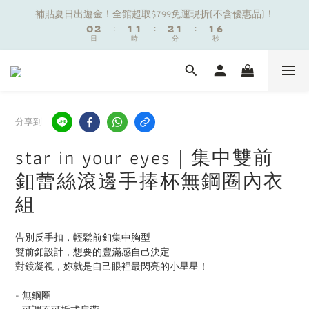
1
1
3
3
2
2
2
2
3
3
2
2
2
2
6
6
補貼夏日出遊金！全館超取$799免運現折(不含優惠品)！
補貼夏日出遊金！全館超取$799免運現折(不含優惠品)！
0
0
2
2
:
:
1
1
1
1
:
:
2
2
1
1
:
:
1
1
5
5
9
日
日
時
時
分
分
秒
秒
1
1
0
0
0
0
1
1
0
0
0
0
4
4
8
9
9
9
9
0
0
0
0
3
3
7
9
8
8
9
8
8
2
2
夏日舒適無痕｜3件$1199自由配專區
6
8
7
7
8
7
7
1
1
5
7
6
6
7
6
6
0
0
4
6
5
5
6
5
5
9
分享到
新朋友限定✨加入官方LINE領$50購物金
3
5
4
4
5
4
4
8
2
4
3
3
4
3
3
7
star in your eyes｜集中雙前
1
3
2
2
3
2
2
6
補貼夏日出遊金！全館超取$799免運現折(不含優惠品)！
釦蕾絲滾邊手捧杯無鋼圈內衣
0
2
:
1
1
:
2
1
:
1
5
日
時
分
秒
1
0
0
1
0
0
4
組
0
0
3
2
告別反手扣，輕鬆前釦集中胸型
1
雙前釦設計，想要的豐滿感自己決定
0
對鏡凝視，妳就是自己眼裡最閃亮的小星星！
- 無鋼圈