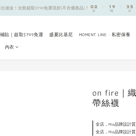
8
9
0
0
2
2
:
:
1
1
9
9
:
:
3
3
5
5
7
9
8
出遊金！全館超取$799免運現折(不含優惠品)！
出遊金！全館超取$799免運現折(不含優惠品)！
日
日
時
時
分
分
1
1
0
0
8
8
2
2
4
4
6
8
7
9
0
0
7
7
1
1
3
3
5
7
6
8
夏日舒適無痕｜3件$1199自由配專區
6
6
0
0
2
2
4
6
5
7
9
5
5
1
1
3
5
4
6
8
補貼｜超取$799免運
盛夏比基尼
MOMENT LINE · 私密保養
新朋友限定✨加入官方LINE領$50購物金
4
4
0
0
2
4
3
5
7
3
3
內衣
1
3
2
4
6
2
2
0
2
:
1
9
:
3
5
出遊金！全館超取$799免運現折(不含優惠品)！
日
時
分
1
1
1
0
8
2
4
0
0
0
7
1
3
6
0
2
5
1
4
0
on fir
3
帶絲襪
2
1
0
全店，Mia品牌設計質
全店，Mia品牌設計質