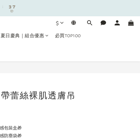
:
:
3
3
7
7
秒
秒
2
2
6
6
9
1
1
5
5
8
$
0
0
4
4
7
3
3
6
夏日慶典｜組合優惠
必買TOP100
2
2
5
9
1
1
4
8
0
0
:
3
7
秒
2
6
1
5
立即購買
0
4
3
2
e｜織帶蕾絲裸肌透膚吊
1
0
感包裝盒🎁
感防塵袋🎁