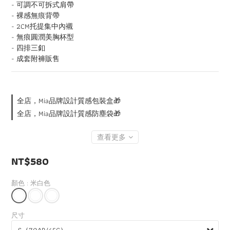
- 可調不可拆式肩帶
- 裸感無痕背帶
- 2CM托提集中內襯
- 無痕圓潤美胸杯型
- 四排三釦
- 成套附褲販售
全店，Mia品牌設計質感包裝盒🎁
全店，Mia品牌設計質感防塵袋🎁
查看更多
NT$580
顏色
: 米白色
尺寸