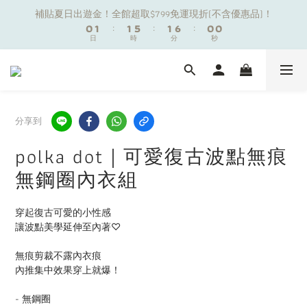
1
1
2
2
2
2
6
6
2
2
7
7
1
1
1
1
補貼夏日出遊金！全館超取$799免運現折(不含優惠品)！
補貼夏日出遊金！全館超取$799免運現折(不含優惠品)！
0
0
1
1
:
:
1
1
5
5
:
:
1
1
6
6
:
:
0
0
0
0
9
日
日
時
時
分
分
9
秒
秒
9
0
0
0
0
4
4
0
0
5
5
8
9
9
9
8
8
3
3
4
4
7
8
8
8
7
7
2
2
3
3
夏日舒適無痕｜3件$1199自由配專區
6
7
7
7
6
6
1
1
2
2
5
6
6
6
5
5
0
0
1
1
4
5
5
9
5
4
4
0
0
分享到
新朋友限定✨加入官方LINE領$50購物金
3
4
4
8
4
9
3
3
2
3
3
7
3
8
2
2
polka dot｜可愛復古波點無痕
1
2
2
6
2
7
1
1
補貼夏日出遊金！全館超取$799免運現折(不含優惠品)！
無鋼圈內衣組
0
1
:
1
5
:
1
6
:
0
0
日
時
分
秒
0
0
4
0
5
3
4
穿起復古可愛的小性感
2
3
讓波點美學延伸至內著♡
1
2
0
1
無痕剪裁不露內衣痕
0
內推集中效果穿上就爆！
- 無鋼圈