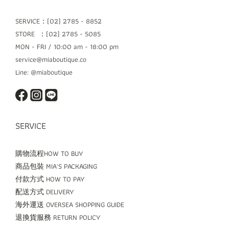
SERVICE：(02) 2785 - 8852
STORE ：(02) 2785 - 5085
MON - FRI / 10:00 am - 18:00 pm
service@miaboutique.co
Line: @miaboutique
SERVICE
購物流程HOW TO BUY
商品包裝 MIA'S PACKAGING
付款方式 HOW TO PAY
配送方式 DELIVERY
海外運送 OVERSEA SHOPPING GUIDE
退換貨服務 RETURN POLICY