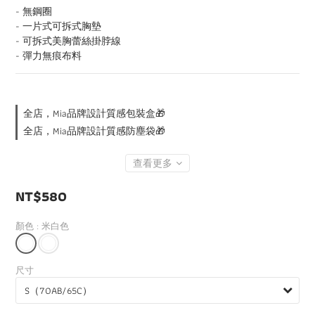
- 無鋼圈
- 一片式可拆式胸墊
- 可拆式美胸蕾絲掛脖線
- 彈力無痕布料
全店，Mia品牌設計質感包裝盒🎁
全店，Mia品牌設計質感防塵袋🎁
查看更多
NT$580
顏色
: 米白色
尺寸