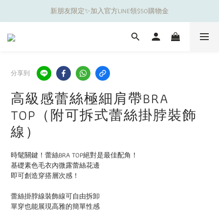
新朋友限定✨加入官方LINE領$50購物金
夏日舒適無痕｜3件$1199自由配專區
夏日舒適無痕｜3件$1199自由配專區
分享到
高級感蕾絲極細肩帶BRA
TOP（附可拆式蕾絲掛脖裝飾
線）
時髦關鍵！蕾絲BRA TOP絕對是最佳配角！
基礎素色毛衣內微露蕾絲花邊
即可創造穿搭層次感！
蕾絲掛脖線裝飾線可自由拆卸
單穿也能展現高雅的簡單性感