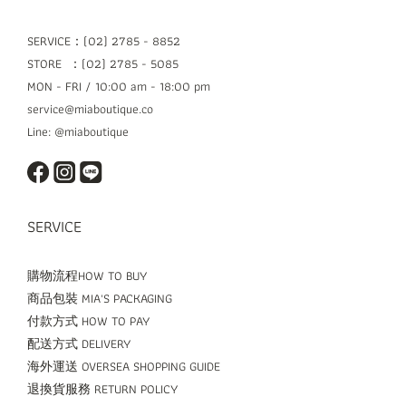
SERVICE：(02) 2785 - 8852
STORE ：(02) 2785 - 5085
MON - FRI / 10:00 am - 18:00 pm
service@miaboutique.co
Line: @miaboutique
SERVICE
購物流程HOW TO BUY
商品包裝 MIA'S PACKAGING
付款方式 HOW TO PAY
配送方式 DELIVERY
海外運送 OVERSEA SHOPPING GUIDE
退換貨服務 RETURN POLICY