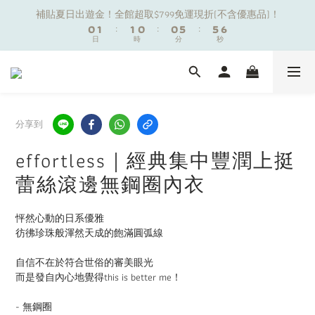
1
1
2
2
2
2
1
1
1
1
6
6
6
6
6
6
補貼夏日出遊金！全館超取$799免運現折(不含優惠品)！
補貼夏日出遊金！全館超取$799免運現折(不含優惠品)！
0
0
1
1
:
:
1
1
0
0
:
:
0
0
5
5
:
:
5
5
5
5
9
日
日
時
時
9
9
分
分
秒
秒
0
0
0
0
4
4
4
4
4
4
8
9
9
8
8
3
3
3
3
3
3
7
8
8
7
7
2
2
2
2
2
2
夏日舒適無痕｜3件$1199自由配專區
6
7
7
6
6
1
1
1
1
1
1
5
6
6
5
5
0
0
0
0
0
0
4
5
5
4
4
9
9
9
分享到
新朋友限定✨加入官方LINE領$50購物金
3
4
4
3
3
8
8
8
2
3
3
2
2
7
7
7
effortless｜經典集中豐潤上挺
1
2
2
1
1
6
6
6
補貼夏日出遊金！全館超取$799免運現折(不含優惠品)！
蕾絲滾邊無鋼圈內衣
0
1
:
1
0
:
0
5
:
5
5
日
時
分
秒
0
0
4
4
4
3
3
3
怦然心動的日系優雅
2
2
2
彷彿珍珠般渾然天成的飽滿圓弧線
1
1
1
0
0
0
自信不在於符合世俗的審美眼光
而是發自內心地覺得this is better me！
- 無鋼圈