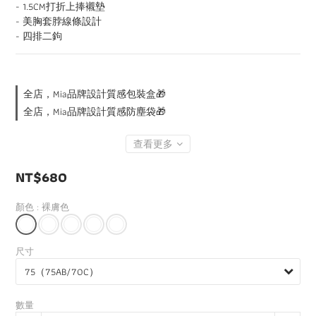
- 1.5CM打折上捧襯墊
- 美胸套脖線條設計
- 四排二鉤
全店，Mia品牌設計質感包裝盒🎁
全店，Mia品牌設計質感防塵袋🎁
查看更多
NT$680
顏色
: 裸膚色
尺寸
數量