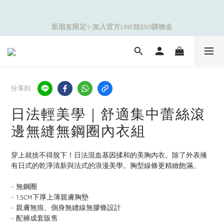
5
5
6
7
9
8
9
0
1
1
2
3
6
5
4
5
補貼夏日出遊金！全館超取$799免運現折(不含優惠品)！
4
4
5
6
9
8
7
8
新朋友限定✨加入官方LINE領$50購物金
0
0
:
1
2
:
5
4
:
3
4
3
3
4
5
8
7
6
7
日
時
分
秒
0
1
4
3
2
3
2
2
3
4
7
6
5
6
0
3
2
1
2
1
1
2
3
6
5
4
5
補貼夏日出遊金！全館超取$799免運現折(不含優惠品)！
2
1
0
1
0
0
:
1
2
:
5
4
:
3
4
1
0
0
日
時
分
秒
0
1
4
3
2
3
0
0
3
2
1
2
分享到
2
1
0
1
1
0
0
日法輕美學｜舒適集中蕾絲滾
0
邊無縫無鋼圈內衣組
穿上就捨不得脫下！日法混血基因揉和的美胸內衣。除了外表擁
有日式的乾淨清新與法式的浪漫美學。胸型線條更精緻飽滿。
- 無鋼圈
- 1.5CM下厚上薄親膚胸墊
- 親膚無痕、側身無縫線無膠條設計
- 配褲成套販售