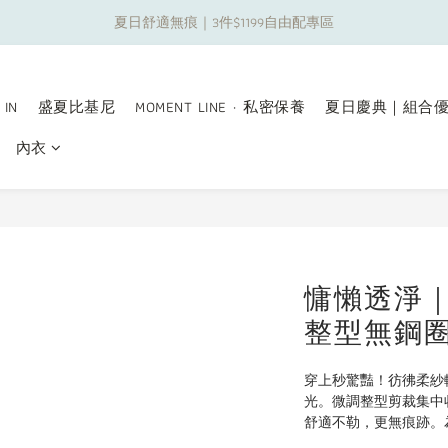
夏日舒適無痕｜3件$1199自由配專區
夏日舒適無痕｜3件$1199自由配專區
新朋友限定✨加入官方LINE領$50購物金
 IN
盛夏比基尼
MOMENT LINE · 私密保養
夏日慶典｜組合
夏日舒適無痕｜3件$1199自由配專區
內衣
慵懶透淨
整型無鋼
穿上秒驚豔！彷彿柔紗
光。微調整型剪裁集中
舒適不勒，更無痕跡。