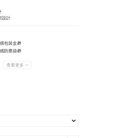
墊
型設計
感包裝盒🎁
感防塵袋🎁
查看更多