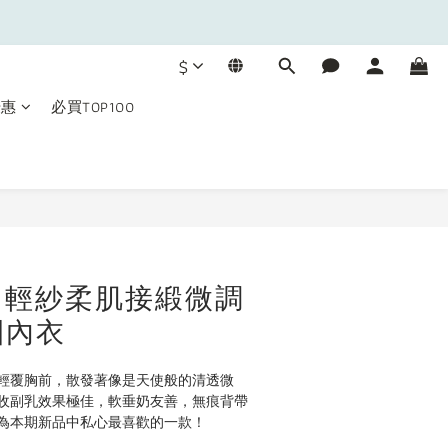
$
優惠
必買TOP100
立即購買
｜輕紗柔肌接緞微調
圈內衣
輕覆胸前，散發著像是天使般的清透微
收副乳效果極佳，軟垂奶友善，無痕背帶
為本期新品中私心最喜歡的一款！