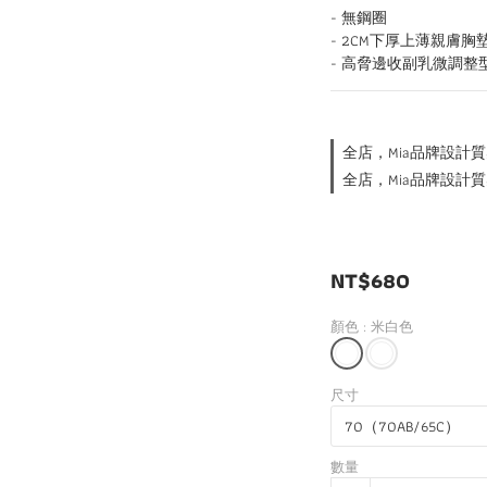
- 無鋼圈
- 2CM下厚上薄親膚胸
- 高脅邊收副乳微調整
全店，Mia品牌設計質
全店，Mia品牌設計質
NT$680
顏色
: 米白色
尺寸
數量