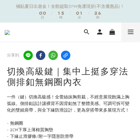
1
1
1
1
2
2
6
6
1
1
2
2
3
3
6
6
補貼夏日出遊金！全館超取$799免運現折(不含優惠品)！
補貼夏日出遊金！全館超取$799免運現折(不含優惠品)！
0
0
0
0
:
:
1
1
5
5
:
:
0
0
1
1
:
:
2
2
5
5
9
日
日
9
時
時
9
分
分
秒
秒
0
0
4
4
0
0
1
1
4
4
8
8
9
8
9
3
3
0
0
3
3
7
7
8
7
8
9
2
2
2
2
夏日舒適無痕｜3件$1199自由配專區
6
6
7
6
7
8
1
1
1
1
5
5
6
5
6
7
0
0
0
0
4
4
5
9
4
5
6
9
分享到
新朋友限定✨加入官方LINE領$50購物金
3
3
4
8
3
4
5
8
2
2
3
7
2
3
4
7
切換高級鍵｜集中上挺多穿法
1
1
2
6
1
2
3
6
補貼夏日出遊金！全館超取$799免運現折(不含優惠品)！
側排釦無鋼圈內衣
0
0
:
1
5
:
0
1
:
2
5
日
時
分
秒
0
4
0
1
4
3
0
3
一件（鍵）切換高級感！全蕾絲抹胸剪裁，不經意展現飽滿上胸
2
2
弧線。側排釦設計讓裸背不因背釦煞了整體美感。可調可拆可變
1
1
化的雙細肩帶，與全下緣防滑設計，更為穿搭帶來多展現方式！
0
0
- 無鋼圈
- 2CM下厚上薄棉質胸墊
- 下緣止滑膠條/附一字隱形防滑帶