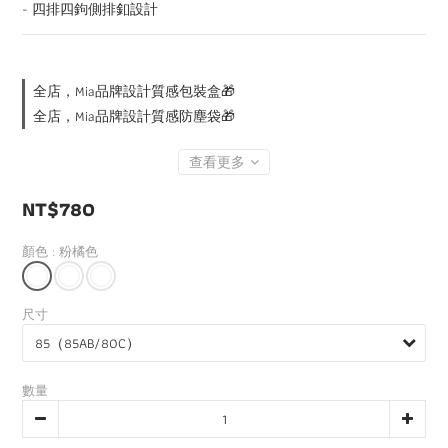
- 四排四鉤側排釦設計
全店，Mia品牌設計質感包裝盒🎁
全店，Mia品牌設計質感防塵袋🎁
查看更多
NT$780
顏色
: 粉橘色
尺寸
數量