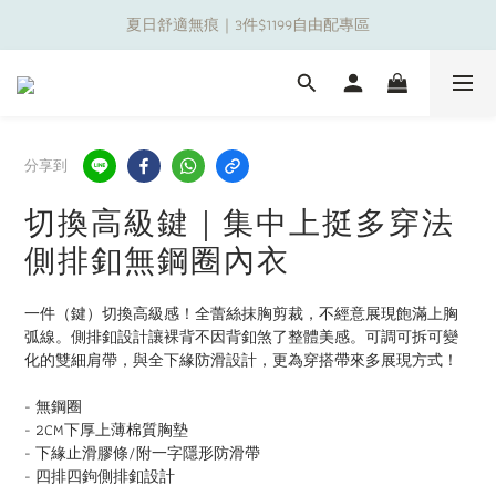
夏日舒適無痕｜3件$1199自由配專區
夏日舒適無痕｜3件$1199自由配專區
新朋友限定✨加入官方LINE領$50購物金
夏日舒適無痕｜3件$1199自由配專區
分享到
切換高級鍵｜集中上挺多穿法
側排釦無鋼圈內衣
一件（鍵）切換高級感！全蕾絲抹胸剪裁，不經意展現飽滿上胸
弧線。側排釦設計讓裸背不因背釦煞了整體美感。可調可拆可變
化的雙細肩帶，與全下緣防滑設計，更為穿搭帶來多展現方式！
- 無鋼圈
- 2CM下厚上薄棉質胸墊
- 下緣止滑膠條/附一字隱形防滑帶
- 四排四鉤側排釦設計