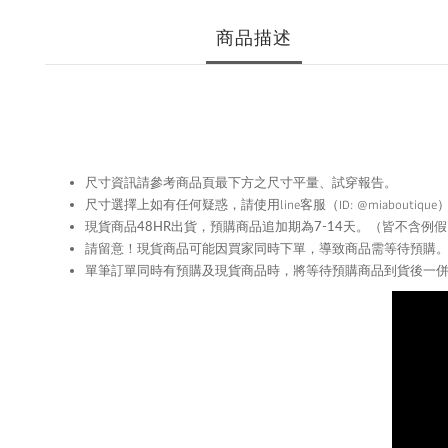
商品描述
尺寸資訊請參考商品頁最下方之尺寸平量、試穿報告。
尺寸選擇上如有任何疑惑，請使用
line
客服（ID: @miabouti
現貨商品48HR
出貨，預購商品追加期為
7-14
天。（皆不含例假
留意！現貨商品可能因買家同時下單，導致商品需等待預購
請
單筆訂單同時有預購及現貨商品時，將等待預購商品到貨後一