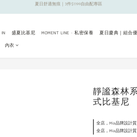
夏日舒適無痕｜3件$1199自由配專區
新朋友限定✨加入官方LINE領$50購物金
夏日舒適無痕｜3件$1199自由配專區
 IN
盛夏比基尼
MOMENT LINE · 私密保養
夏日慶典｜組合
內衣
靜謐森林
式比基尼
全店，Mia品牌設計質
全店，Mia品牌設計質