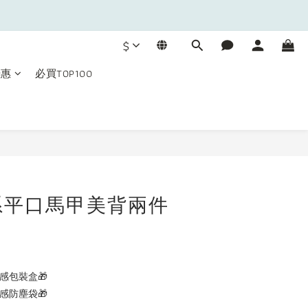
$
優惠
必買TOP100
立即購買
系平口馬甲美背兩件
感包裝盒🎁
感防塵袋🎁