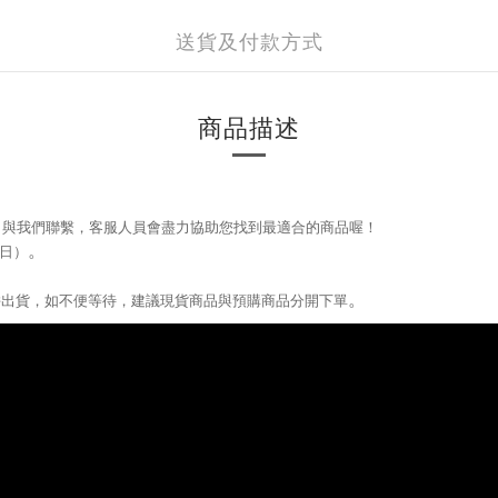
送貨及付款方式
商品描述
que）與我們聯繫，
客服人員會盡力協助您找到最適合的商品喔！
。
日）
。
。
併出貨，如不便等待，建議現貨商品與預購商品分開下單