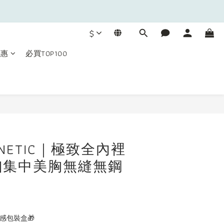
$
優惠
必買TOP100
立即購買
AGNETIC｜極致全內裡
釦集中美胸無縫無鋼
感包裝盒🎁