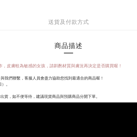
送貨及付款方式
商品描述
作，皮膚較為敏感的女孩，請斟酌材質與膚況再決定是否購買喔！
que）與我們聯繫，
客服人員會盡力協助您找到最適合的商品喔！
。
日）
。
。
併出貨，如不便等待，建議現貨商品與預購商品分開下單