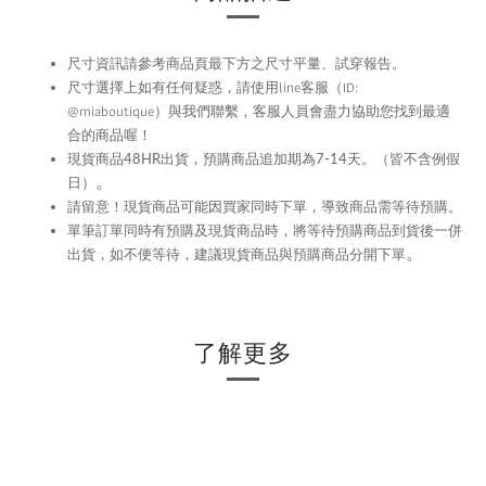
尺寸資訊請參考商品頁最下方之尺寸平量、試穿報告。
尺寸選擇上如有任何疑惑，請使用
line
客服（ID:
@miaboutique）與我們聯繫，
客服人員會盡力協助您找到最適
合的商品喔！
現貨商品48HR
出貨，預購商品追加期為
7-14
天。（皆不含例假
。
日）
留意！現貨商品可能因買家同時下單，導致商品需等待預購。
請
單筆訂單同時有預購及現貨商品時，將等待預購商品到貨後一併
。
出貨，如不便等待，建議現貨商品與預購商品分開下單
了解更多