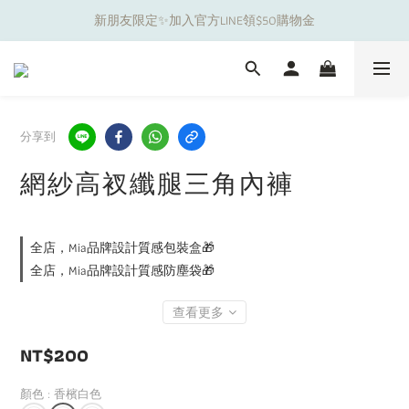
新朋友限定✨加入官方LINE領$50購物金
夏日舒適無痕｜3件$1199自由配專區
夏日舒適無痕｜3件$1199自由配專區
分享到
網紗高衩纖腿三角內褲
全店，Mia品牌設計質感包裝盒🎁
全店，Mia品牌設計質感防塵袋🎁
查看更多
NT$200
顏色
: 香檳白色