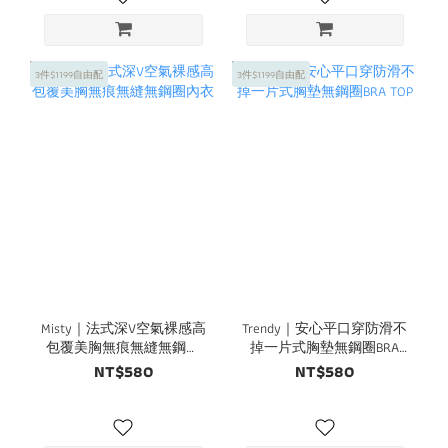
3件$1199自由配
3件$1199自由配
Misty｜法式深V空氣裸感高
Trendy｜安心平口穿防滑不
包覆美胸無痕無縫無鋼圈
掉一片式胸墊無鋼圈BRA
內衣
TOP
NT$580
NT$580