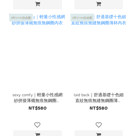
3件$1199自由配
3件$1199自由配
sexy comfy｜輕量小性感網
laid back｜舒適基礎十色細
紗拼接薄襯無痕無鋼圈內
直紋無痕無縫無鋼圈薄杯
衣
內衣
NT$580
NT$580