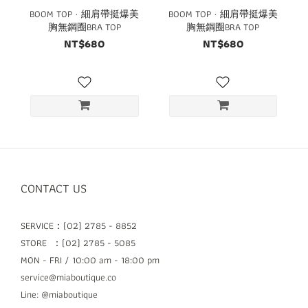
BOOM TOP · 細肩帶挺爆美
BOOM TOP · 細肩帶挺爆美
胸無鋼圈BRA TOP
胸無鋼圈BRA TOP
NT$680
NT$680
CONTACT US
SERVICE：(02) 2785 - 8852
STORE ：(02) 2785 - 5085
MON - FRI / 10:00 am - 18:00 pm
service@miaboutique.co
Line: @miaboutique