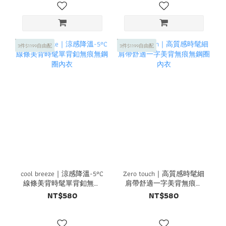
3件$1199自由配
3件$1199自由配
cool breeze｜涼感降溫-5°C
Zero touch｜高質感時髦細
線條美背時髦單背釦無痕
肩帶舒適一字美背無痕無
無鋼圈內衣
鋼圈內衣
NT$580
NT$580