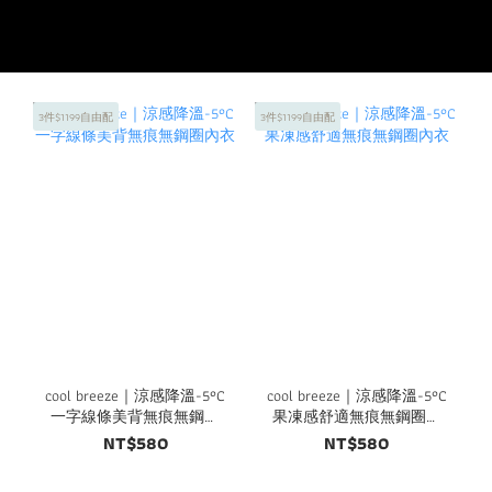
3件$1199自由配
3件$1199自由配
cool breeze｜涼感降溫-5°C
cool breeze｜涼感降溫-5°C
一字線條美背無痕無鋼圈
果凍感舒適無痕無鋼圈內
內衣
衣
NT$580
NT$580