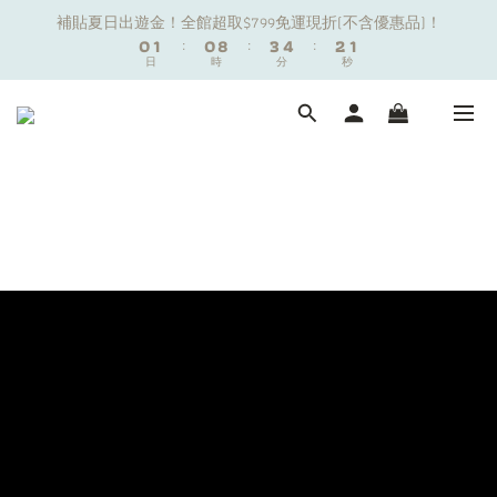
1
1
2
2
1
1
9
9
4
4
5
5
3
3
2
2
補貼夏日出遊金！全館超取$799免運現折(不含優惠品)！
補貼夏日出遊金！全館超取$799免運現折(不含優惠品)！
0
0
1
1
:
:
0
0
8
8
:
:
3
3
4
4
:
:
2
2
1
1
9
日
日
9
時
時
分
分
秒
秒
0
0
7
7
2
2
3
3
1
1
0
0
8
9
8
9
6
6
1
1
2
2
0
0
7
8
7
9
8
5
5
0
0
1
1
夏日舒適無痕｜3件$1199自由配專區
6
7
6
9
8
7
4
4
0
0
5
6
5
8
9
7
6
3
3
4
5
4
7
8
6
5
2
2
新朋友限定✨加入官方LINE領$50購物金
3
4
3
6
7
5
4
1
1
2
3
2
5
6
4
3
0
0
1
2
1
9
4
5
3
2
補貼夏日出遊金！全館超取$799免運現折(不含優惠品)！
0
1
:
0
8
:
3
4
:
2
1
日
時
分
秒
0
7
2
3
1
0
6
1
2
0
5
0
1
4
0
3
2
1
0