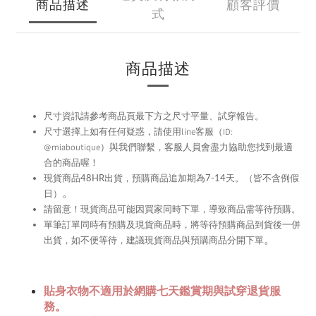
商品描述
顧客評價
式
商品描述
尺寸資訊請參考商品頁最下方之尺寸平量、試穿報告。
尺寸選擇上如有任何疑惑，請使用
line
客服（ID:
@miaboutique）與我們聯繫，
客服人員會盡力協助您找到最適
合的商品喔！
現貨商品48HR
出貨，預購商品追加期為
7-14
天。（皆不含例假
。
日）
留意！現貨商品可能因買家同時下單，導致商品需等待預購。
請
單筆訂單同時有預購及現貨商品時，將等待預購商品到貨後一併
。
出貨，如不便等待，建議現貨商品與預購商品分開下單
貼身衣物不適用於網購七天鑑賞期與試穿退貨服
務。