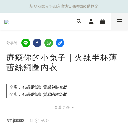
新朋友限定✨加入官方LINE領$50購物金
夏日舒適無痕｜3件$1199自由配專區
夏日舒適無痕｜3件$1199自由配專區
分享到
療癒你的小兔子｜火辣半杯薄
蕾絲鋼圈內衣
全店，Mia品牌設計質感包裝盒🎁
全店，Mia品牌設計質感防塵袋🎁
查看更多
NT$880
NT$1,590