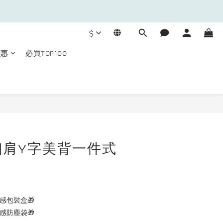
$
優惠
必買TOP100
立即購買
細肩Y字美背一件式
感包裝盒🎁
感防塵袋🎁