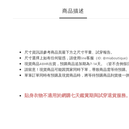
商品描述
尺寸資訊請參考商品頁最下方之尺寸平量、試穿報告。
尺寸選擇上如有任何疑惑，請使用
line
客服（ID: @miabouti
現貨商品48HR
出貨，預購商品追加期為
7-14
天。（皆不含例假
請
留意！現貨商品可能因買家同時下單，導致商品需等待預購
單筆訂單同時有預購及現貨商品時，將等待預購商品到貨後一
貼身衣物不適用於網購七天鑑賞期與試穿退貨服務