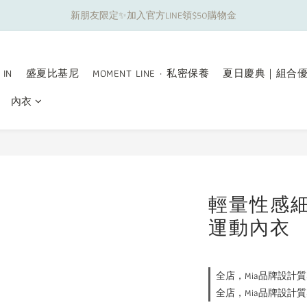
新朋友限定✨加入官方LINE領$50購物金
夏日舒適無痕｜3件$1199自由配專區
夏日舒適無痕｜3件$1199自由配專區
 IN
盛夏比基尼
MOMENT LINE · 私密保養
夏日慶典｜組合
內衣
輕量性感
運動內衣
全店，Mia品牌設計質
全店，Mia品牌設計質