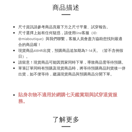
商品描述
尺寸資訊請參考商品頁最下方之尺寸平量、試穿報告。
尺寸選擇上如有任何疑惑，請使用
line
客服（ID:
@miaboutique）與我們聯繫，
客服人員會盡力協助您找到最適
合的商品喔！
現貨商品48HR
出貨，預購商品追加期為
7-14
天。（皆不含例假
。
日）
請
留意！現貨商品可能因買家同時下單，導致商品需等待預購。
單筆訂單同時有預購及現貨商品時，將等待預購商品到貨後一併
。
出貨，如不便等待，建議現貨商品與預購商品分開下單
貼身衣物不適用於網購七天鑑賞期與試穿退貨服
務。
了解更多