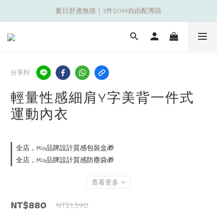
夏日舒適無痕｜3件$1199自由配專區
夏日舒適無痕｜3件$1199自由配專區
新朋友限定✨加入官方LINE領$50購物金
夏日舒適無痕｜3件$1199自由配專區
分享到
輕量性感細肩Y字美背一件式
運動內衣
全店，Mia品牌設計質感包裝盒🎁
全店，Mia品牌設計質感防塵袋🎁
查看更多
NT$880
NT$1,590