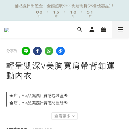
1
1
1
1
2
2
6
6
2
2
1
1
6
6
1
1
補貼夏日出遊金！全館超取$799免運現折(不含優惠品)！
補貼夏日出遊金！全館超取$799免運現折(不含優惠品)！
0
0
0
0
:
:
1
1
5
5
:
:
1
1
0
0
:
:
5
5
0
0
9
日
日
9
時
時
分
分
9
秒
秒
9
0
0
4
4
0
0
4
4
8
8
9
9
8
8
3
3
3
3
7
7
8
8
7
7
2
2
2
2
夏日舒適無痕｜3件$1199自由配專區
6
6
7
7
6
6
1
1
1
1
5
5
6
6
5
5
0
0
0
0
4
4
5
9
5
4
9
4
分享到
新朋友限定✨加入官方LINE領$50購物金
3
3
4
8
4
3
8
3
2
2
3
7
3
2
7
2
輕量雙深V美胸寬肩帶背釦運
1
1
2
6
2
1
6
1
補貼夏日出遊金！全館超取$799免運現折(不含優惠品)！
動內衣
0
0
:
1
5
:
1
0
:
5
0
日
時
分
秒
0
4
0
4
3
3
2
2
全店，Mia品牌設計質感包裝盒🎁
1
1
全店，Mia品牌設計質感防塵袋🎁
0
0
查看更多