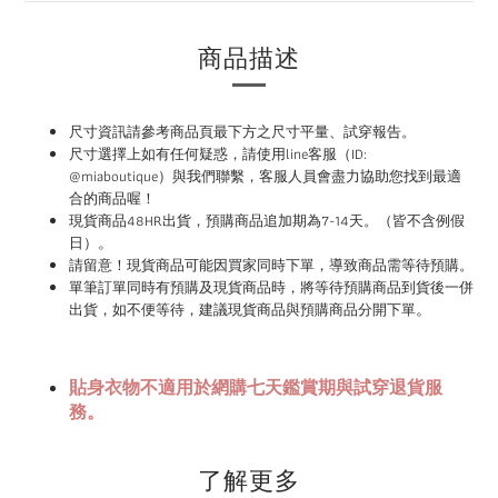
商品描述
尺寸資訊請參考商品頁最下方之尺寸平量、試穿報告。
尺寸選擇上如有任何疑惑，請使用
line
客服（ID:
@miaboutique）與我們聯繫，
客服人員會盡力協助您找到最適
合的商品喔！
現貨商品48HR
出貨，預購商品追加期為
7-14
天。（皆不含例假
。
日）
請
留意！現貨商品可能因買家同時下單，導致商品需等待預購。
單筆訂單同時有預購及現貨商品時，將等待預購商品到貨後一併
。
出貨，如不便等待，建議現貨商品與預購商品分開下單
貼身衣物不適用於網購七天鑑賞期與試穿退貨服
務。
了解更多