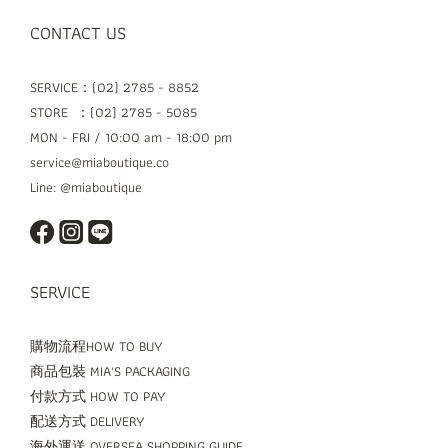
CONTACT US
SERVICE：(02) 2785 - 8852
STORE ：(02) 2785 - 5085
MON - FRI / 10:00 am - 18:00 pm
service@miaboutique.co
Line: @miaboutique
SERVICE
購物流程HOW TO BUY
商品包裝 MIA'S PACKAGING
付款方式 HOW TO PAY
配送方式 DELIVERY
海外運送 OVERSEA SHOPPING GUIDE