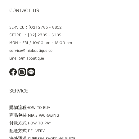
CONTACT US
SERVICE：(02) 2785 - 8852
STORE ：(02) 2785 - 5085
MON - FRI / 10:00 am - 18:00 pm
service@miaboutique.co
Line: @miaboutique
SERVICE
購物流程HOW TO BUY
商品包裝 MIA'S PACKAGING
付款方式 HOW TO PAY
配送方式 DELIVERY
海外運送 OVERSEA SHOPPING GUIDE