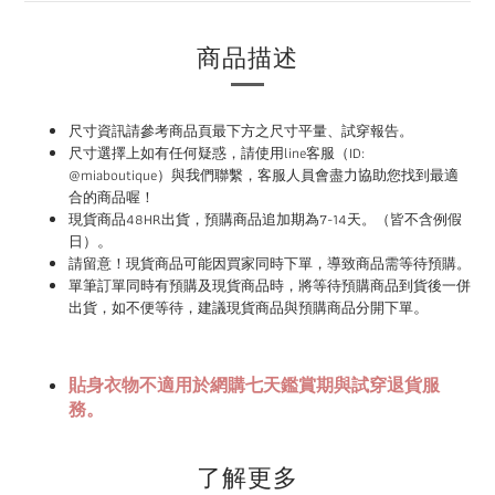
商品描述
尺寸資訊請參考商品頁最下方之尺寸平量、試穿報告。
尺寸選擇上如有任何疑惑，請使用
line
客服（ID:
@miaboutique）與我們聯繫，
客服人員會盡力協助您找到最適
合的商品喔！
現貨商品48HR
出貨，預購商品追加期為
7-14
天。（皆不含例假
。
日）
請
留意！現貨商品可能因買家同時下單，導致商品需等待預購。
單筆訂單同時有預購及現貨商品時，將等待預購商品到貨後一併
。
出貨，如不便等待，建議現貨商品與預購商品分開下單
貼身衣物不適用於網購七天鑑賞期與試穿退貨服
務。
了解更多