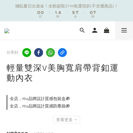
8
8
1
1
1
1
2
2
5
5
6
6
8
8
1
1
補貼夏日出遊金！全館超取$799免運現折(不含優惠品)！
補貼夏日出遊金！全館超取$799免運現折(不含優惠品)！
7
7
0
0
0
0
:
:
1
1
4
4
:
:
5
5
7
7
:
:
0
0
6
6
9
日
日
9
時
時
分
分
9
秒
秒
0
0
3
3
4
4
6
6
5
5
8
8
9
8
2
2
3
3
5
5
4
4
7
7
8
7
1
1
2
2
4
4
夏日舒適無痕｜3件$1199自由配專區
3
3
6
6
7
6
0
0
1
1
3
3
2
2
5
5
6
9
5
0
0
2
2
1
1
4
4
5
8
9
4
1
1
分享到
新朋友限定✨加入官方LINE領$50購物金
0
0
3
3
4
7
8
3
0
0
9
2
2
3
6
7
9
2
輕量雙深V美胸寬肩帶背釦運
8
1
1
2
5
6
8
1
補貼夏日出遊金！全館超取$799免運現折(不含優惠品)！
7
動內衣
0
0
:
1
4
:
5
7
:
0
6
日
時
分
秒
0
3
4
6
5
2
3
5
4
1
2
4
全店，Mia品牌設計質感包裝盒🎁
3
0
1
3
2
全店，Mia品牌設計質感防塵袋🎁
0
2
1
1
0
查看更多
0