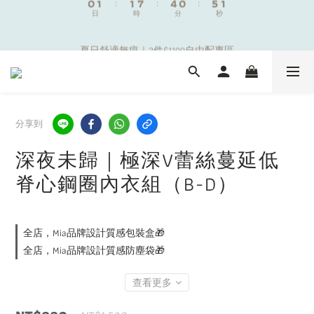
9
日
時
分
9
秒
0
0
6
3
4
0
1
2
2
8
5
1
6
2
補貼夏日出遊金！全館超取$799免運現折(不含優惠品)！
8
9
9
8
9
5
2
3
0
1
:
1
7
:
4
0
:
5
1
7
8
8
7
8
4
1
2
夏日舒適無痕｜3件$1199自由配專區
日
時
分
秒
0
0
6
3
4
0
6
7
7
6
7
3
0
1
5
2
3
5
6
6
9
5
6
2
0
4
1
2
4
5
5
8
4
9
5
1
3
0
1
新朋友限定✨加入官方LINE領$50購物金
3
4
4
7
3
8
4
0
2
0
2
3
3
9
6
2
7
3
1
分享到
1
2
2
8
5
1
6
2
補貼夏日出遊金！全館超取$799免運現折(不含優惠品)！
0
0
1
:
1
7
:
4
0
:
5
1
深夜未歸｜極深V蕾絲蔓延低
日
時
分
秒
0
0
6
3
4
0
5
2
3
脊心鋼圈內衣組（B-D）
4
1
2
3
0
1
2
0
全店，Mia品牌設計質感包裝盒🎁
1
全店，Mia品牌設計質感防塵袋🎁
0
查看更多