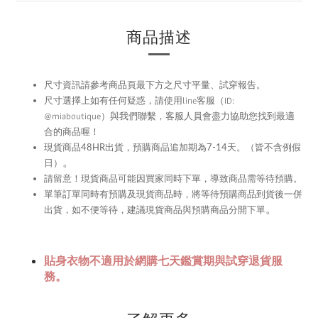
商品描述
尺寸資訊請參考商品頁最下方之尺寸平量、試穿報告。
尺寸選擇上如有任何疑惑，請使用
line
客服（ID:
@miaboutique）與我們聯繫，
客服人員會盡力協助您找到最適
合的商品喔！
現貨商品48HR
出貨，預購商品追加期為
7-14
天。（皆不含例假
。
日）
留意！現貨商品可能因買家同時下單，導致商品需等待預購。
請
單筆訂單同時有預購及現貨商品時，將等待預購商品到貨後一併
。
出貨，如不便等待，建議現貨商品與預購商品分開下單
貼身衣物不適用於網購七天鑑賞期與試穿退貨服
務。