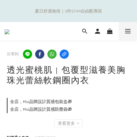
4
7
8
8
9
9
9
0
3
1
3
1
2
2
2
6
補貼夏日出遊金！全館超取$799免運現折(不含優惠品)！
3
6
7
9
7
8
8
8
2
夏日舒適無痕｜3件$1199自由配專區
0
2
:
0
1
:
1
1
:
5
2
5
6
8
6
7
7
7
1
日
時
分
秒
1
0
0
0
4
1
4
5
7
5
6
6
6
0
0
3
0
3
4
6
4
5
5
5
9
2
9
新朋友限定✨加入官方LINE領$50購物金
2
3
5
3
4
4
4
8
1
8
1
2
4
2
3
3
3
7
0
7
0
1
3
1
2
2
2
6
補貼夏日出遊金！全館超取$799免運現折(不含優惠品)！
6
分享到
0
2
:
0
1
:
1
1
:
5
5
日
時
分
秒
1
0
0
0
4
透光蜜桃肌 | 包覆型滋養美胸
4
0
3
3
2
珠光蕾絲軟鋼圈內衣
2
1
1
0
0
全店，Mia品牌設計質感包裝盒🎁
全店，Mia品牌設計質感防塵袋🎁
查看更多