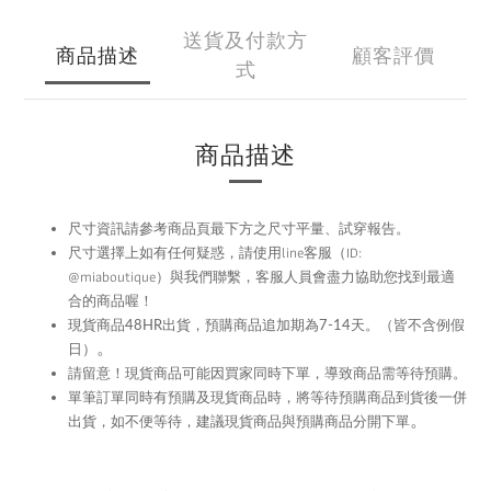
送貨及付款方
商品描述
顧客評價
式
商品描述
尺寸資訊請參考商品頁最下方之尺寸平量、試穿報告。
尺寸選擇上如有任何疑惑，請使用
line
客服（ID:
@miaboutique）與我們聯繫，
客服人員會盡力協助您找到最適
合的商品喔！
現貨商品48HR
出貨，預購商品追加期為
7-14
天。（皆不含例假
。
日）
留意！現貨商品可能因買家同時下單，導致商品需等待預購。
請
單筆訂單同時有預購及現貨商品時，將等待預購商品到貨後一併
。
出貨，如不便等待，建議現貨商品與預購商品分開下單