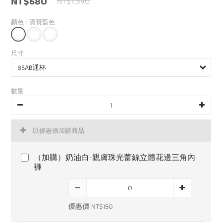
NT$680
NT$1,390
顏色
: 寶寶藍色
尺寸
數量
以優惠價加購商品
（加購）奶油白-親膚珠光蕾絲立體花邊三角內
褲
優惠價 NT$150