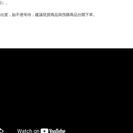
。
日）
。
。
併出貨，如不便等待，建議現貨商品與預購商品分開下單
。