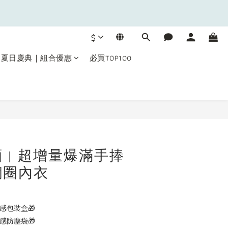
0
3
7
:
2
5
2
6
9
秒
1
4
1
5
8
0
3
$
0
4
7
2
3
6
1
夏日慶典｜組合優惠
必買TOP100
:
2
5
0
秒
1
4
0
3
2
1
立即購買
0
 | 超增量爆滿手捧
鋼圈內衣
感包裝盒🎁
感防塵袋🎁