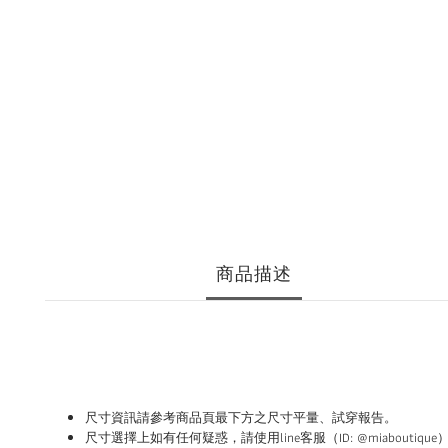
商品描述
尺寸資訊請參考商品頁最下方之尺寸平量、試穿報告。
尺寸選擇上如有任何疑惑，請使用
line
客服（ID: @miabouti