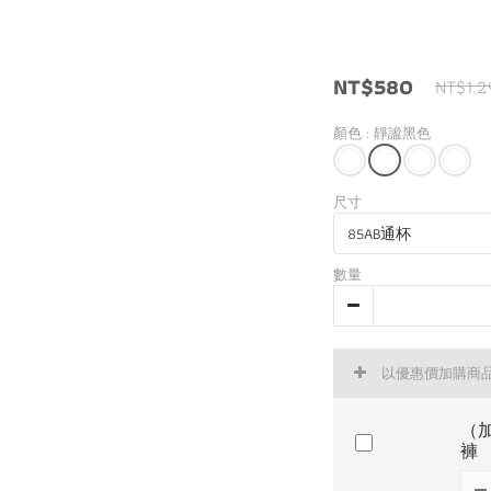
NT$580
NT$1,2
顏色
: 靜謐黑色
尺寸
數量
以優惠價加購商
（
褲