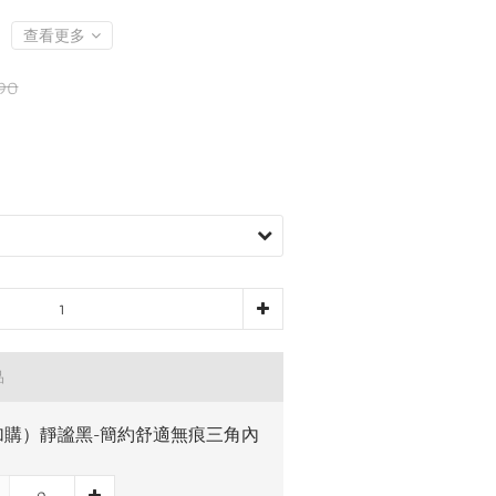
查看更多
90
品
加購）靜謐黑-簡約舒適無痕三角內