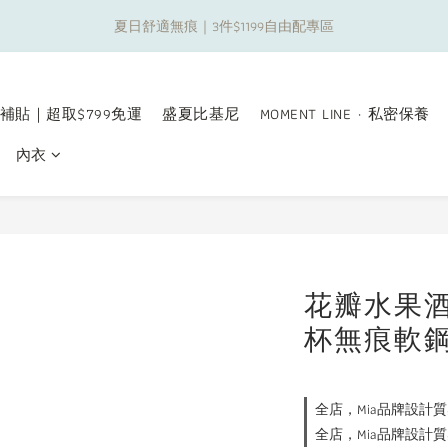
0
1
2
2
5
6
7
8
9
9
0
1
:
2
3
:
4
4
夏日舒適無痕｜3件$1199自由配專區
出遊金！全館超取$799免運現折(不含優惠品)！
0
1
1
4
5
6
7
8
8
日
時
分
0
1
2
3
3
0
0
3
4
5
6
7
7
0
1
2
2
新朋友限定✨加入官方LINE領$50購物金
2
3
4
5
6
6
0
1
1
1
2
3
4
5
5
0
0
補貼｜超取$799免運
盛夏比基尼
MOMENT LINE · 私密保養
0
1
:
2
3
:
4
4
出遊金！全館超取$799免運現折(不含優惠品)！
日
時
分
0
1
2
3
3
內衣
0
1
2
2
0
1
1
0
0
花瓣水果酒
杯無痕軟
全店，Mia品牌設計質
全店，Mia品牌設計質