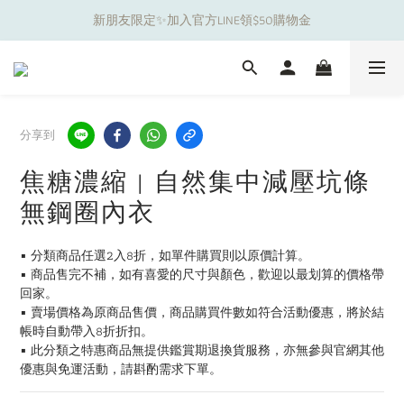
新朋友限定✨加入官方LINE領$50購物金
夏日舒適無痕｜3件$1199自由配專區
夏日舒適無痕｜3件$1199自由配專區
分享到
焦糖濃縮 | 自然集中減壓坑條
無鋼圈內衣
▪️ 分類商品任選2入8折，如單件購買則以原價計算。
▪️ 商品售完不補，如有喜愛的尺寸與顏色，歡迎以最划算的價格帶
回家。
▪️ 賣場價格為原商品售價，商品購買件數如符合活動優惠，將於結
帳時自動帶入8折折扣。
▪️ 此分類之特惠商品無提供鑑賞期退換貨服務，亦無參與官網其他
優惠與免運活動，請斟酌需求下單。