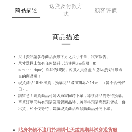
送貨及付款方
商品描述
顧客評價
式
商品描述
尺寸資訊請參考商品頁最下方之尺寸平量、試穿報告。
尺寸選擇上如有任何疑惑，請使用
line
客服（ID:
@miaboutique）與我們聯繫，
客服人員會盡力協助您找到最適
合的商品喔！
現貨商品48HR
出貨，預購商品追加期為
7-14
天。（皆不含例假
。
日）
留意！現貨商品可能因買家同時下單，導致商品需等待預購。
請
單筆訂單同時有預購及現貨商品時，將等待預購商品到貨後一併
。
出貨，如不便等待，建議現貨商品與預購商品分開下單
貼身衣物不適用於網購七天鑑賞期與試穿退貨服