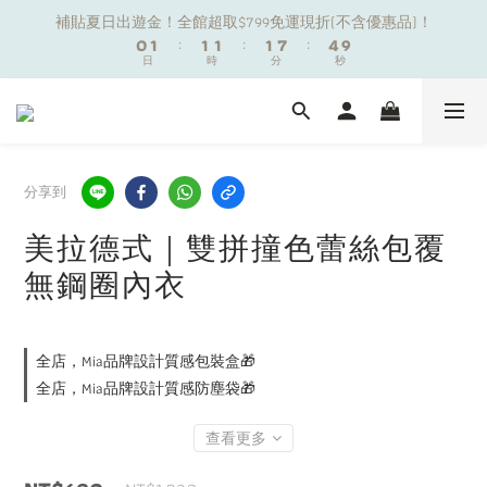
1
1
2
2
2
2
2
2
2
2
8
8
5
5
補貼夏日出遊金！全館超取$799免運現折(不含優惠品)！
補貼夏日出遊金！全館超取$799免運現折(不含優惠品)！
0
0
1
1
:
:
1
1
1
1
:
:
1
1
7
7
:
:
4
4
9
9
9
日
日
時
時
分
分
秒
秒
0
0
0
0
0
0
0
0
6
6
3
3
8
8
8
9
9
9
9
5
5
2
2
7
7
7
8
8
8
8
4
4
1
1
6
6
夏日舒適無痕｜3件$1199自由配專區
6
7
7
7
7
3
3
0
0
5
5
5
6
6
6
6
9
2
2
4
4
4
5
5
5
5
8
1
1
3
3
分享到
新朋友限定✨加入官方LINE領$50購物金
3
4
4
4
4
7
0
0
2
2
2
3
3
3
3
9
6
1
1
美拉德式｜雙拼撞色蕾絲包覆
1
2
2
2
2
8
5
補貼夏日出遊金！全館超取$799免運現折(不含優惠品)！
0
0
無鋼圈內衣
0
1
:
1
1
:
1
7
:
4
9
日
時
分
秒
0
0
0
0
6
3
8
5
2
7
4
1
6
全店，Mia品牌設計質感包裝盒🎁
3
0
5
全店，Mia品牌設計質感防塵袋🎁
2
4
1
3
查看更多
0
2
1