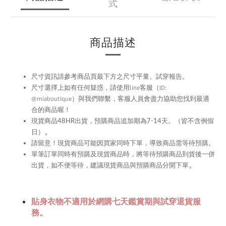
式
商品描述
尺寸資訊請參考商品頁最下方之尺寸平量、試穿報告。
尺寸選擇上如有任何疑惑，請使用
line
客服（ID:
@miaboutique）與我們聯繫，
客服人員會盡力協助您找到最適
合的商品喔！
現貨商品48HR
出貨，預購商品追加期為
7-14
天。（皆不含例假
。
日）
留意！現貨商品可能因買家同時下單，導致商品需等待預購。
請
單筆訂單同時有預購及現貨商品時，將等待預購商品到貨後一併
。
出貨，如不便等待，建議現貨商品與預購商品分開下單
貼身衣物不適用於網購七天鑑賞期與試穿退貨服
務。