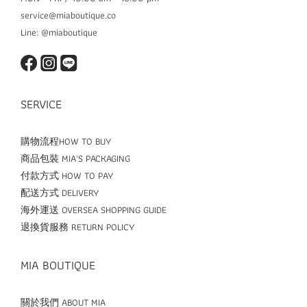
service@miaboutique.co
Line: @miaboutique
SERVICE
購物流程HOW TO BUY
商品包裝 MIA'S PACKAGING
付款方式 HOW TO PAY
配送方式 DELIVERY
海外運送 OVERSEA SHOPPING GUIDE
退換貨服務 RETURN POLICY
MIA BOUTIQUE
關於我們 ABOUT MIA