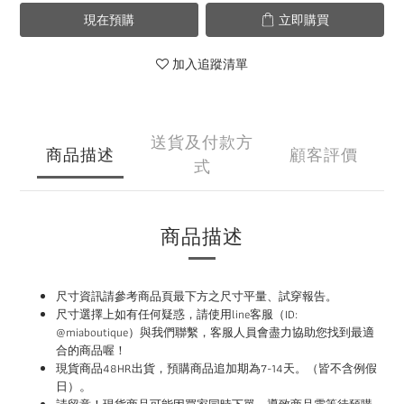
現在預購
立即購買
加入追蹤清單
送貨及付款方
商品描述
顧客評價
式
商品描述
尺寸資訊請參考商品頁最下方之尺寸平量、試穿報告。
尺寸選擇上如有任何疑惑，請使用
line
客服（ID:
@miaboutique）與我們聯繫，
客服人員會盡力協助您找到最適
合的商品喔！
現貨商品48HR
出貨，預購商品追加期為
7-14
天。（皆不含例假
。
日）