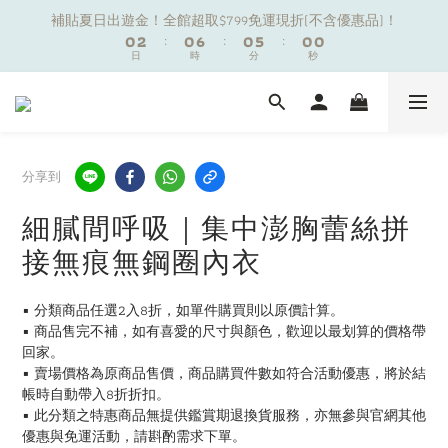
1
1
3
3
1
1
7
7
1
1
6
6
1
1
1
1
補貼夏日出遊金！全館超取$799免運現折(不含優惠品)！
補貼夏日出遊金！全館超取$799免運現折(不含優惠品)！
0
0
2
2
:
:
0
0
6
6
:
:
0
0
5
5
:
:
0
0
0
0
9
日
日
9
時
時
9
分
分
9
秒
秒
9
1
1
5
5
4
4
8
8
8
8
8
0
0
4
4
3
3
7
9
7
7
7
7
3
3
2
2
夏日舒適無痕｜3件$1199自由配專區
6
8
6
6
6
6
2
2
1
1
5
7
5
5
5
5
1
1
0
0
4
6
4
4
9
4
4
0
0
分享到
新朋友限定✨加入官方LINE領$50購物金
3
5
3
9
3
8
3
3
2
4
2
8
2
7
2
2
細膩間呼吸｜集中澎胸蕾絲拼
1
3
1
7
1
6
1
1
補貼夏日出遊金！全館超取$799免運現折(不含優惠品)！
接無痕無鋼圈內衣
0
2
:
0
6
:
0
5
:
0
0
日
時
分
秒
1
5
4
0
4
3
▪️ 分類商品任選2入8折，如單件購買則以原價計算。
3
2
▪️ 商品售完不補，如有喜愛的尺寸與顏色，歡迎以最划算的價格帶
2
1
回家。
1
0
▪️ 賣場價格為原商品售價，商品購買件數如符合活動優惠，將於結
0
帳時自動帶入8折折扣。
▪️ 此分類之特惠商品無提供鑑賞期退換貨服務，亦無參與官網其他
優惠與免運活動，請斟酌需求下單。