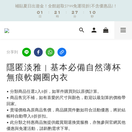
1
1
2
2
3
3
2
2
3
3
8
8
2
2
1
1
補貼夏日出遊金！全館超取$799免運現折(不含優惠品)！
補貼夏日出遊金！全館超取$799免運現折(不含優惠品)！
0
0
1
1
:
:
2
2
1
1
:
:
2
2
7
7
:
:
1
1
0
0
9
日
日
時
時
分
分
秒
秒
9
0
0
1
1
0
0
1
1
6
6
0
0
8
9
9
9
8
0
0
0
0
5
5
7
8
9
8
9
8
7
4
4
夏日舒適無痕｜3件$1199自由配專區
6
7
8
7
8
7
6
3
3
5
6
7
6
7
6
5
2
2
4
5
6
5
6
5
4
1
1
分享到
新朋友限定✨加入官方LINE領$50購物金
3
4
5
4
5
4
3
0
0
2
3
4
3
4
9
3
2
隱匿淡雅 | 基本必備自然薄杯
1
2
3
2
3
8
2
1
補貼夏日出遊金！全館超取$799免運現折(不含優惠品)！
無痕軟鋼圈內衣
0
1
:
2
1
:
2
7
:
1
0
日
時
分
秒
0
1
0
1
6
0
0
0
5
▪️ 分類商品任選2入8折，如單件購買則以原價計算。
4
▪️ 商品售完不補，如有喜愛的尺寸與顏色，歡迎以最划算的價格帶
3
回家。
2
▪️ 賣場價格為原商品售價，商品購買件數如符合活動優惠，將於結
1
帳時自動帶入8折折扣。
0
▪️ 此分類之特惠商品無提供鑑賞期退換貨服務，亦無參與官網其他
優惠與免運活動，請斟酌需求下單。