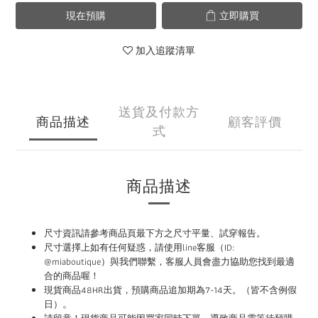
現在預購
立即購買
加入追蹤清單
送貨及付款方
商品描述
顧客評價
式
商品描述
尺寸資訊請參考商品頁最下方之尺寸平量、試穿報告。
尺寸選擇上如有任何疑惑，請使用
line
客服（ID:
@miaboutique）與我們聯繫，
客服人員會盡力協助您找到最適
合的商品喔！
現貨商品48HR
出貨，預購商品追加期為
7-14
天。（皆不含例假
。
日）