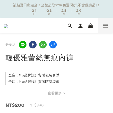
1
1
2
2
1
1
4
4
3
3
6
6
3
3
補貼夏日出遊金！全館超取$799免運現折(不含優惠品)！
補貼夏日出遊金！全館超取$799免運現折(不含優惠品)！
0
0
1
1
:
:
0
0
3
3
:
:
2
2
5
5
:
:
2
2
9
9
9
日
日
9
時
時
分
分
秒
秒
0
0
2
2
1
1
4
4
1
1
8
8
8
9
8
1
1
0
0
3
3
0
0
7
7
7
8
7
9
9
0
0
2
2
6
6
夏日舒適無痕｜3件$1199自由配專區
6
7
6
9
8
8
1
1
5
5
5
6
5
8
7
7
0
0
4
4
4
5
4
7
6
9
6
3
3
分享到
新朋友限定✨加入官方LINE領$50購物金
3
4
3
6
5
8
5
2
2
2
3
2
5
4
7
4
1
1
輕優雅蕾絲無痕內褲
1
2
1
4
3
6
3
補貼夏日出遊金！全館超取$799免運現折(不含優惠品)！
0
0
0
1
:
0
3
:
2
5
:
2
9
日
時
分
秒
0
2
1
4
1
8
全店，Mia品牌設計質感包裝盒🎁
1
0
3
0
7
0
2
6
全店，Mia品牌設計質感防塵袋🎁
1
5
0
4
查看更多
3
2
NT$200
NT$390
1