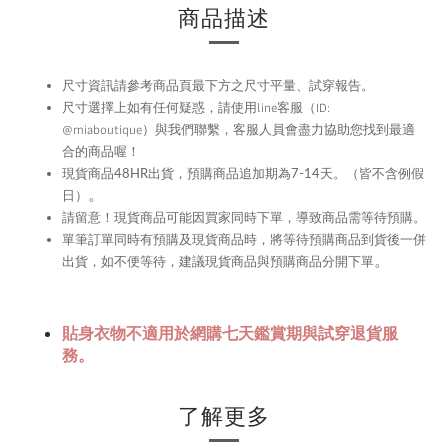
商品描述
尺寸資訊請參考商品頁最下方之尺寸平量、試穿報告。
尺寸選擇上如有任何疑惑，請使用
line
客服（ID:
@miaboutique）與我們聯繫，
客服人員會盡力協助您找到最適
合的商品喔！
現貨商品48HR
出貨，預購商品追加期為
7-14
天。（皆不含例假
。
日）
留意！現貨商品可能因買家同時下單，導致商品需等待預購。
請
單筆訂單同時有預購及現貨商品時，將等待預購商品到貨後一併
。
出貨，如不便等待，建議現貨商品與預購商品分開下單
貼身衣物不適用於網購七天鑑賞期與試穿退貨服
務。
了解更多