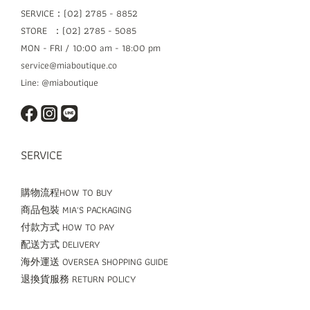
SERVICE：(02) 2785 - 8852
STORE ：(02) 2785 - 5085
MON - FRI / 10:00 am - 18:00 pm
service@miaboutique.co
Line: @miaboutique
SERVICE
購物流程HOW TO BUY
商品包裝 MIA'S PACKAGING
付款方式 HOW TO PAY
配送方式 DELIVERY
海外運送 OVERSEA SHOPPING GUIDE
退換貨服務 RETURN POLICY