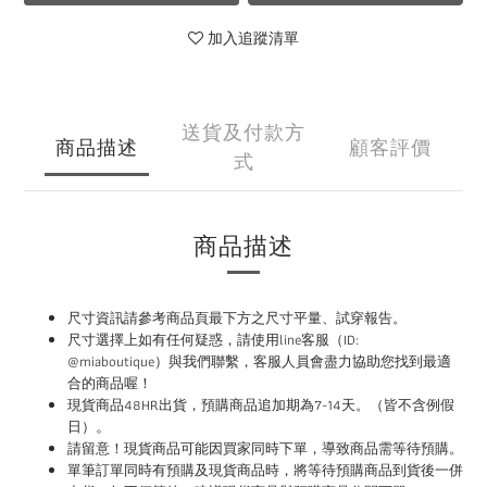
加入追蹤清單
送貨及付款方
商品描述
顧客評價
式
商品描述
尺寸資訊請參考商品頁最下方之尺寸平量、試穿報告。
尺寸選擇上如有任何疑惑，請使用
line
客服（ID:
@miaboutique）與我們聯繫，
客服人員會盡力協助您找到最適
合的商品喔！
現貨商品48HR
出貨，預購商品追加期為
7-14
天。（皆不含例假
。
日）
請
留意！現貨商品可能因買家同時下單，導致商品需等待預購。
單筆訂單同時有預購及現貨商品時，將等待預購商品到貨後一併