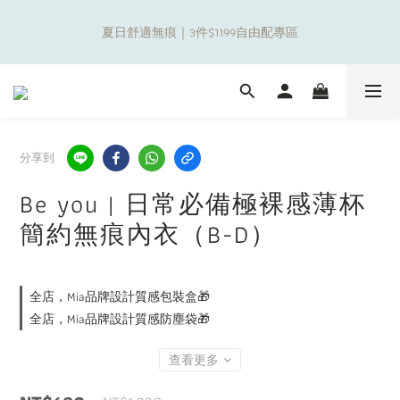
8
8
9
8
8
4
1
3
7
1
1
2
4
1
6
1
補貼夏日出遊金！全館超取$799免運現折(不含優惠品)！
7
7
8
7
7
3
0
2
夏日舒適無痕｜3件$1199自由配專區
6
0
0
:
1
3
:
0
5
:
0
6
6
7
9
6
6
2
1
日
時
分
秒
5
0
2
4
5
5
6
8
5
5
1
0
4
1
3
4
4
5
7
4
9
4
0
3
0
2
新朋友限定✨加入官方LINE領$50購物金
9
3
3
4
6
3
8
3
2
1
8
2
2
3
5
2
7
2
1
0
7
1
1
2
4
1
6
1
補貼夏日出遊金！全館超取$799免運現折(不含優惠品)！
0
分享到
6
0
0
:
1
3
:
0
5
:
0
日
時
分
秒
5
0
2
4
Be you | 日常必備極裸感薄杯
4
1
3
3
0
2
簡約無痕內衣（B-D）
2
1
1
0
0
全店，Mia品牌設計質感包裝盒🎁
全店，Mia品牌設計質感防塵袋🎁
查看更多