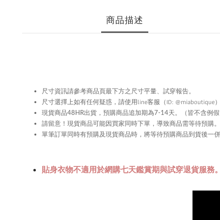
商品描述
尺寸資訊請參考商品頁最下方之尺寸平量、試穿報告。
尺寸選擇上如有任何疑惑，請使用
line
客服（ID: @miabouti
現貨商品48HR
出貨，預購商品追加期為
7-14
天。（皆不含例假
留意！現貨商品可能因買家同時下單，導致商品需等待預購
請
單筆訂單同時有預購及現貨商品時，將等待預購商品到貨後一
貼身衣物不適用於網購七天鑑賞期與試穿退貨服務