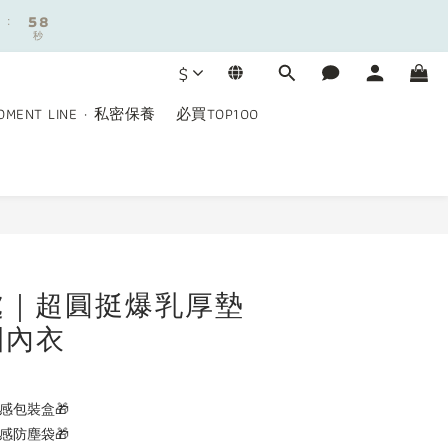
:
:
5
5
7
7
秒
秒
4
4
6
6
3
3
5
5
$
2
2
4
4
9
1
1
3
3
8
OMENT LINE · 私密保養
必買TOP100
0
0
2
2
7
9
1
1
6
8
0
0
:
5
7
秒
4
6
3
5
立即購買
2
4
1
3
0
2
處｜超圓挺爆乳厚墊
1
圈內衣
0
感包裝盒🎁
感防塵袋🎁