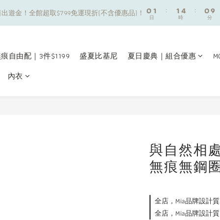
8
9
9
8
0
0
1
1
:
:
1
1
4
4
:
:
0
0
9
9
7
8
8
7
出遊金！全館超取$799免運現折(不含優惠品)！
出遊金！全館超取$799免運現折(不含優惠品)！
日
日
時
時
分
分
0
0
0
0
3
3
8
8
6
7
7
6
2
2
7
7
5
6
6
9
5
夏日舒適無痕｜3件$1199自由配專區
1
1
6
6
4
5
5
8
4
0
0
5
5
3
4
4
7
3
痕自由配｜3件$1199
盛夏比基尼
夏日慶典｜組合優惠
M
新朋友限定✨加入官方LINE領$50購物金
4
4
2
3
3
6
2
3
3
內衣
1
2
2
5
1
2
2
0
1
:
1
4
:
0
9
出遊金！全館超取$799免運現折(不含優惠品)！
日
時
分
1
1
0
0
3
8
0
0
2
7
1
6
0
5
4
與自然相
3
無痕無鋼
2
1
0
全店，Mia品牌設計質
全店，Mia品牌設計質