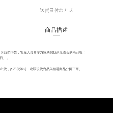
送貨及付款方式
商品描述
que）與我們聯繫，
客服人員會盡力協助您找到最適合的商品喔！
。
日）
。
。
併出貨，如不便等待，建議現貨商品與預購商品分開下單
。