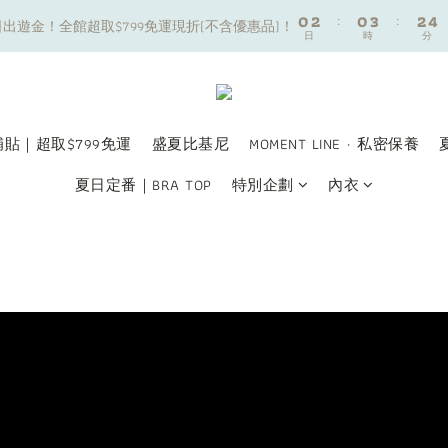
8
8
0
0
2
2
:
:
0
0
3
3
:
:
2
2
4
4
7
9
7
9
出遊金！全館超取$799免運現折(不含優惠品)！
出遊金！全館超取$799免運現折(不含優惠品)！
日
日
時
時
分
分
1
1
2
2
1
1
3
3
6
8
6
9
8
0
0
1
1
0
0
2
2
5
7
5
8
7
9
夏日舒適無痕｜3件$1199自由配專區
0
0
1
1
4
6
4
7
6
8
0
0
3
5
3
6
5
7
新朋友限定✨加入官方LINE領$50購物金
2
4
2
5
4
6
貼｜超取$799免運
盛夏比基尼
MOMENT LINE · 私密保養
1
3
1
4
3
5
0
2
:
0
3
:
2
4
出遊金！全館超取$799免運現折(不含優惠品)！
夏日定番｜BRA TOP
特別企劃
內衣
日
時
分
1
2
1
3
0
1
0
2
0
1
0