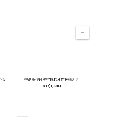
外套
輕盈高彈砂洗空氣棉連帽拉鍊外套
輕盈高彈砂洗
NT$1,680