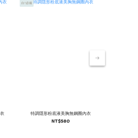
白T必備
白T必備
衣
特調隱形粉底液美胸無鋼圈內衣
特調隱形
NT$580