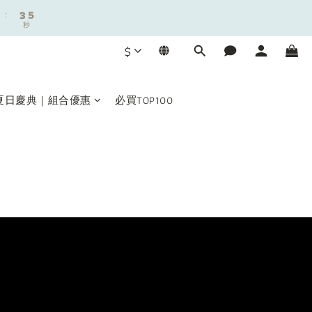
:
:
3
3
4
4
秒
秒
2
2
3
3
9
1
1
2
2
8
9
$
0
0
1
1
7
8
0
0
6
7
5
6
夏日慶典｜組合優惠
必買TOP100
4
5
:
3
4
秒
2
3
1
2
0
1
0