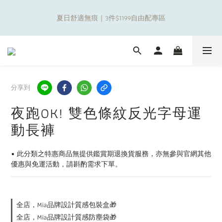
8
8
9
0
0
6
0
0
1
1
2
3
3
9
3
3
補貼夏日出遊金！全館超取$799免運現折(不含優惠品)！
7
7
8
9
9
9
9
5
夏日舒適無痕｜3件$1199自由配專區
0
0
:
1
2
:
2
8
:
2
2
6
6
7
8
8
8
8
4
日
時
分
秒
0
1
1
7
1
1
5
5
6
7
7
7
7
3
0
0
6
0
0
4
4
5
6
6
6
6
2
5
新朋友限定✨加入官方LINE領$50購物金
3
3
4
5
5
5
5
1
4
2
2
3
4
4
4
4
0
3
1
1
2
3
3
9
3
3
補貼夏日出遊金！全館超取$799免運現折(不含優惠品)！
2
分享到
0
0
:
1
2
:
2
8
:
2
2
1
日
時
分
秒
0
1
1
7
1
1
0
夜跑OK! 雙色條紋反光字母運
0
0
6
0
0
5
動長褲
4
3
▪️ 此分類之特惠商品無提供鑑賞期退換貨服務，亦無參與官網其他
2
優惠與免運活動，請斟酌需求下單。
1
0
全店，Mia品牌設計質感包裝盒🎁
全店，Mia品牌設計質感防塵袋🎁