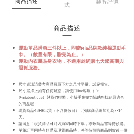
商品描述
顧客評價
式
商品描述
運動單品購買三件以上，即贈Mia品牌款純棉運動毛
巾。（數量有限，贈完為止。）
運動內衣屬貼身衣物，不適用於網購七天鑑賞期與
退貨服務。
尺寸資訊請參考商品頁最下方之尺寸平量、試穿報告。
尺寸選擇上如有任何疑惑，請使用
line
客服（ID:
@miaboutique）與我們聯繫，
小幫手會盡力協助您找到最適合
的商品喔！
現貨商品48HR
出貨（不含例假日），預購商品追加期為
7-14
天。
留意！現貨商品可能因買家同時下單，導致商品需等待預購。
請
單筆訂單同時有預購及現貨商品時，將等待預購商品到貨後一併