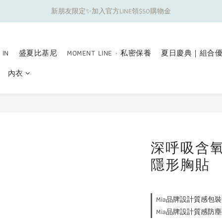
新朋友限定✨加入官方LINE領$50購物金
夏日舒適無痕｜3件$1199自由配專區
夏日舒適無痕｜3件$1199自由配專區
 IN
盛夏比基尼
MOMENT LINE · 私密保養
夏日慶典｜組合
內衣
深呼吸含
隱形胸貼
Mia品牌設計質感包裝盒🎁
Mia品牌設計質感防塵袋🎁