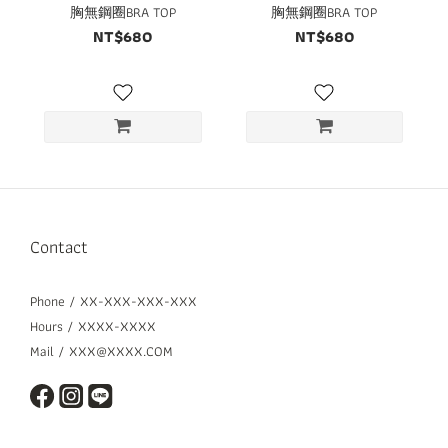
胸無鋼圈BRA TOP
胸無鋼圈BRA TOP
NT$680
NT$680
Contact
Phone / XX-XXX-XXX-XXX
Hours / XXXX-XXXX
Mail / XXX@XXXX.COM