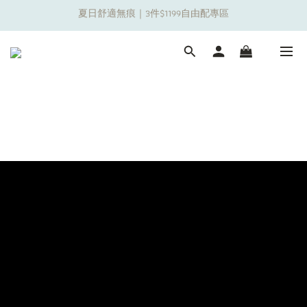
夏日舒適無痕｜3件$1199自由配專區
夏日舒適無痕｜3件$1199自由配專區
新朋友限定✨加入官方LINE領$50購物金
夏日舒適無痕｜3件$1199自由配專區