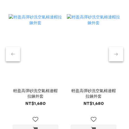
輕盈高彈砂洗空氣棉連帽
輕盈高彈砂洗空氣棉連帽
拉鍊外套
拉鍊外套
NT$1,680
NT$1,680