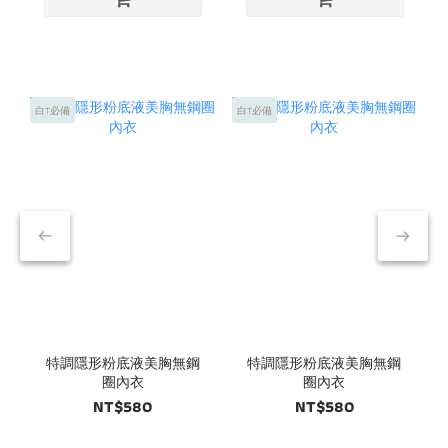
白T必備
白T必備
白
特調隱形粉底液美胸無鋼
特調隱形粉底液美胸無鋼
圈內衣
圈內衣
NT$580
NT$580