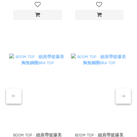
BOOM TOP · 細肩帶挺爆美
BOOM TOP · 細肩帶挺爆美