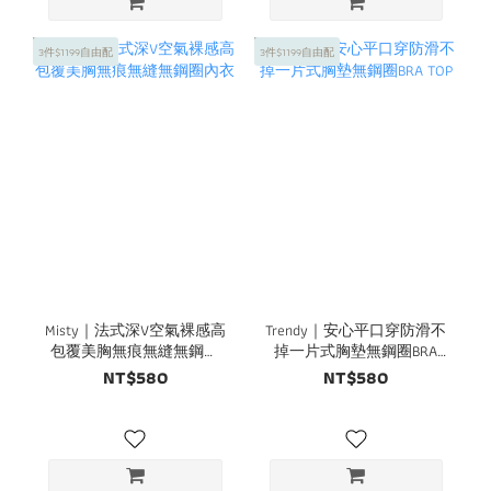
3件$1199自由配
3件$1199自由配
Misty｜法式深V空氣裸感高
Trendy｜安心平口穿防滑不
包覆美胸無痕無縫無鋼圈
掉一片式胸墊無鋼圈BRA
內衣
TOP
NT$580
NT$580