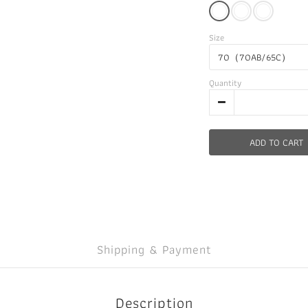
Size
Quantity
ADD TO CART
Shipping & Payment
Description