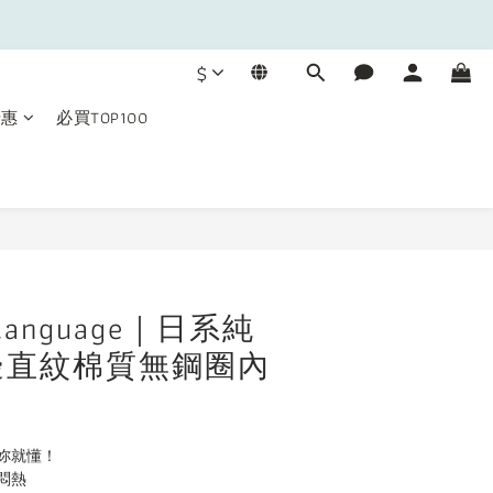
$
優惠
必買TOP100
BUY NOW
e language｜日系純
邊直紋棉質無鋼圈內
妳就懂！
悶熱