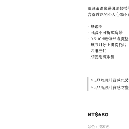
蕾絲滾邊像是耳邊輕聲
含蓄曖昧的令人心動不
- 無鋼圈
- 可調不可拆式肩帶
- 0.5-1CM輕薄舒適胸墊
- 無痕月牙上挺提托片
- 四排三釦
- 成套附褲販售
Mia品牌設計質感包裝盒🎁
Mia品牌設計質感防塵袋🎁
NT$680
顏色
: 淺灰色