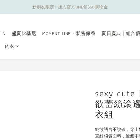
新朋友限定✨加入官方LINE領$50購物金
夏日舒適無痕｜3件$1199自由配專區
夏日舒適無痕｜3件$1199自由配專區
 IN
盛夏比基尼
MOMENT LINE · 私密保養
夏日慶典｜組合
內衣
sexy cut
欲蕾絲滾
衣組
純欲語言不說破，穿上
直紋棉質面料，透氣不