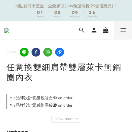
7
7
1
1
2
2
1
1
4
4
1
1
4
4
補貼夏日出遊金！全館超取$799免運現折(不含優惠品)！
補貼夏日出遊金！全館超取$799免運現折(不含優惠品)！
6
6
0
0
1
1
:
:
0
0
3
3
:
:
0
0
9
9
:
:
3
3
5
5
9
Days
Days
Hours
Hours
9
Minutes
Minutes
9
Seconds
Seconds
0
0
2
2
8
8
2
2
4
4
8
9
8
8
1
1
7
7
1
1
3
3
7
8
7
7
0
0
6
6
0
0
夏日舒適無痕｜3件$1199自由配專區
2
2
6
7
6
9
6
9
5
5
1
1
5
6
5
8
5
8
4
4
0
0
4
5
4
7
4
7
3
3
9
Share
新朋友限定✨加入官方LINE領$50購物金
3
4
3
6
3
6
2
2
8
2
3
2
5
2
5
1
1
任意換雙細肩帶雙層萊卡無鋼
7
1
2
1
4
1
4
補貼夏日出遊金！全館超取$799免運現折(不含優惠品)！
0
0
6
圈內衣
0
1
:
0
3
:
0
9
:
3
5
Days
Hours
Minutes
Seconds
0
2
8
2
4
1
7
1
3
0
6
0
2
Mia品牌設計質感包裝盒🎁 on order
5
1
Mia品牌設計質感防塵袋🎁 on order
4
0
3
Show more
2
1