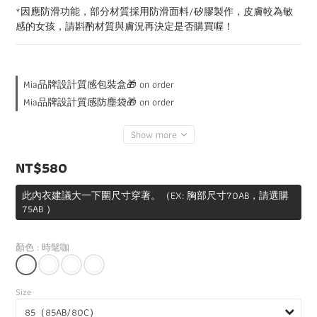
*因應防滑功能，部分材質採用防滑面料/矽膠製作，皮膚較為敏
感的女孩，請斟酌材質與膚況再決定是否購買喔！
Mia品牌設計質感包裝盒🎁 on order
Mia品牌設計質感防塵袋🎁 on order
Show more
NT$580
此內衣建議大一下圍尺寸穿著。（EX: 胸部尺寸70AB，請選購
75AB ）
顏色
: 時髦咖
Size