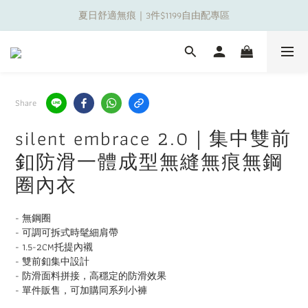
夏日舒適無痕｜3件$1199自由配專區
夏日舒適無痕｜3件$1199自由配專區
新朋友限定✨加入官方LINE領$50購物金
夏日舒適無痕｜3件$1199自由配專區
Share
silent embrace 2.0｜集中雙前
釦防滑一體成型無縫無痕無鋼
圈內衣
- 無鋼圈
- 可調可拆式時髦細肩帶
- 1.5-2CM托提內襯
- 雙前釦集中設計
- 防滑面料拼接，高穩定的防滑效果
- 單件販售，可加購同系列小褲