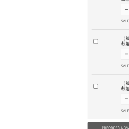
SALE
（
裁
SALE
（
裁
SALE
PREORDER NO