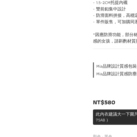
- 1.5-2CM托提內襯
- 雙前釦集中設計
- 防滑面料拼接，高穩
- 單件販售，可加購同
*因應防滑功能，部分
感的女孩，請斟酌材質
Mia品牌設計質感包裝盒🎁
Mia品牌設計質感防塵袋🎁
NT$580
此內衣建議大一下圍尺寸
75AB ）
顏色
: 黑色