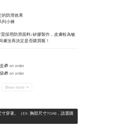
定的防滑效果
系列小褲
材質採用防滑面料/矽膠製作，皮膚較為敏
與膚況再決定是否購買喔！
 on order
 on order
Show more
穿著。（EX: 胸部尺寸70AB，請選購