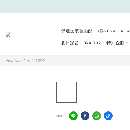
舒適無痕自由配｜3件$1199
NEW
夏日定番｜BRA TOP
特別企劃
View All
/
內衣
/
無鋼圈
Share