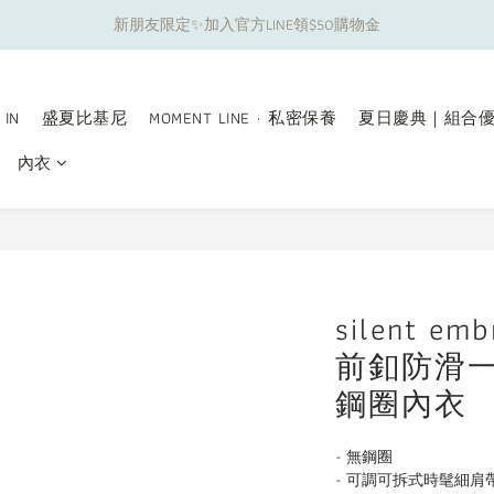
新朋友限定✨加入官方LINE領$50購物金
夏日舒適無痕｜3件$1199自由配專區
夏日舒適無痕｜3件$1199自由配專區
 IN
盛夏比基尼
MOMENT LINE · 私密保養
夏日慶典｜組合
內衣
silent e
前釦防滑
鋼圈內衣
- 無鋼圈
- 可調可拆式時髦細肩