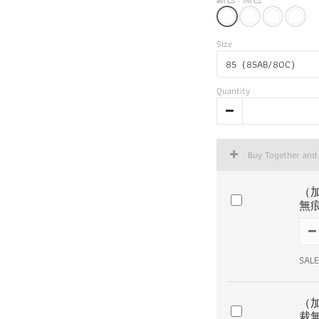
Size
Quantity
Buy Together and
（
無
SALE
（
裁