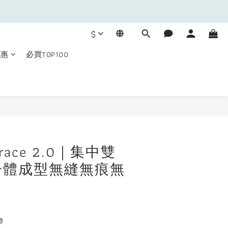
$
優惠
必買TOP100
BUY NOW
mbrace 2.0｜集中雙
一體成型無縫無痕無
帶