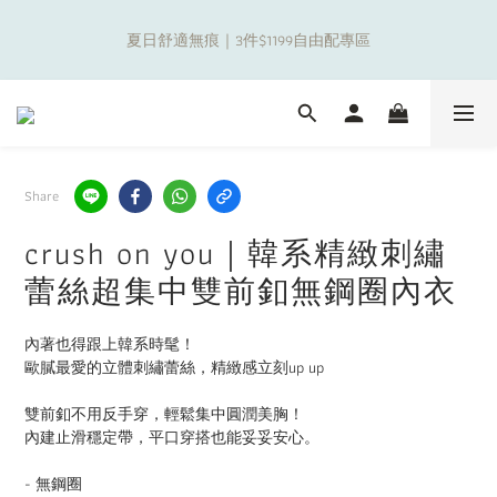
8
8
9
9
8
0
0
4
1
1
2
3
3
7
2
1
補貼夏日出遊金！全館超取$799免運現折(不含優惠品)！
7
7
8
9
9
8
7
3
夏日舒適無痕｜3件$1199自由配專區
0
0
:
1
2
:
2
6
:
1
0
6
6
7
8
8
7
6
2
Days
Hours
Minutes
Seconds
0
1
1
5
0
5
5
6
7
7
6
5
1
0
0
4
4
4
5
6
6
5
4
0
3
新朋友限定✨加入官方LINE領$50購物金
3
3
4
5
5
9
4
3
2
2
2
3
4
4
8
3
2
1
1
1
2
3
3
7
2
1
補貼夏日出遊金！全館超取$799免運現折(不含優惠品)！
0
Share
0
0
:
1
2
:
2
6
:
1
0
Days
Hours
Minutes
Seconds
0
1
1
5
0
crush on you｜韓系精緻刺繡
0
0
4
3
蕾絲超集中雙前釦無鋼圈內衣
2
1
內著也得跟上韓系時髦！
0
歐膩最愛的立體刺繡蕾絲，精緻感立刻up up
雙前釦不用反手穿，輕鬆集中圓潤美胸！
內建止滑穩定帶，平口穿搭也能妥妥安心。
- 無鋼圈