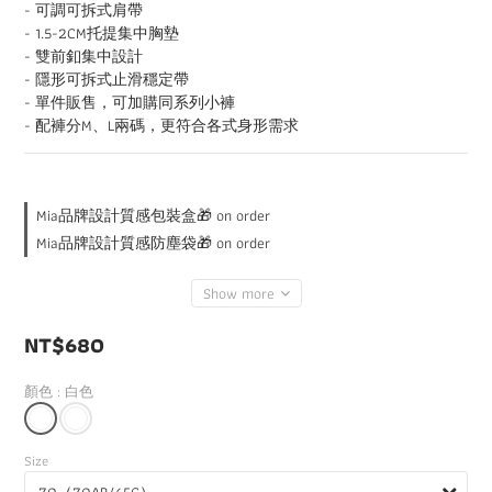
- 可調可拆式肩帶
- 1.5-2CM托提集中胸墊
- 雙前釦集中設計
- 隱形可拆式止滑穩定帶
- 單件販售，可加購同系列小褲
- 配褲分M、L兩碼，更符合各式身形需求
Mia品牌設計質感包裝盒🎁 on order
Mia品牌設計質感防塵袋🎁 on order
Show more
NT$680
顏色
: 白色
Size