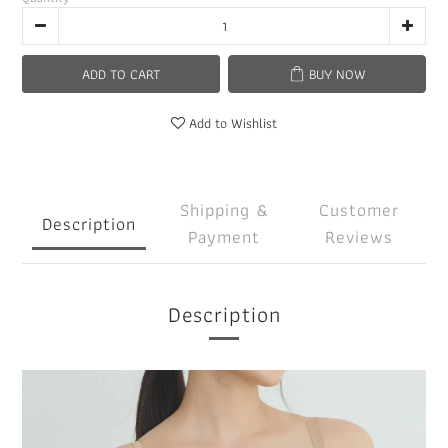
ADD TO CART
BUY NOW
Add to Wishlist
Shipping &
Customer
Description
Payment
Reviews
Description