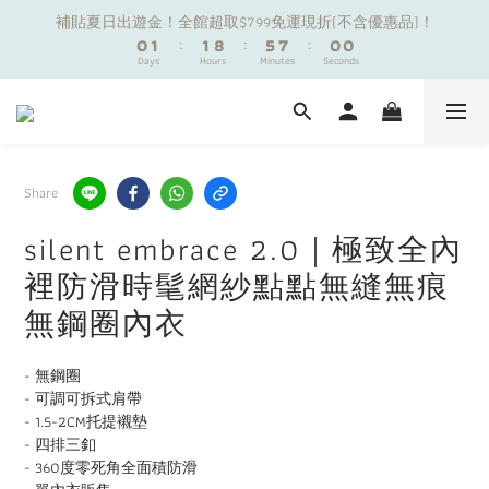
1
1
2
2
2
2
9
9
6
6
7
7
6
6
補貼夏日出遊金！全館超取$799免運現折(不含優惠品)！
補貼夏日出遊金！全館超取$799免運現折(不含優惠品)！
0
0
1
1
:
:
1
1
8
8
:
:
5
5
6
6
:
:
5
5
9
9
9
Days
Days
Hours
Hours
Minutes
Minutes
Seconds
Seconds
0
0
0
0
7
7
4
4
5
5
4
4
8
8
8
9
9
6
6
3
3
4
4
3
3
7
7
7
8
8
5
5
2
2
3
3
2
2
6
6
夏日舒適無痕｜3件$1199自由配專區
6
7
7
4
4
1
1
2
2
1
1
5
5
5
6
6
3
3
0
0
1
1
0
0
4
4
4
5
5
9
9
2
2
0
0
3
3
Share
新朋友限定✨加入官方LINE領$50購物金
3
4
4
8
9
8
1
1
2
2
2
3
3
7
8
7
0
0
1
1
silent embrace 2.0｜極致全內
1
2
2
9
6
7
6
補貼夏日出遊金！全館超取$799免運現折(不含優惠品)！
0
0
裡防滑時髦網紗點點無縫無痕
0
1
:
1
8
:
5
6
:
5
9
Days
Hours
Minutes
Seconds
0
0
7
4
5
4
8
無鋼圈內衣
6
3
4
3
7
5
2
3
2
6
- 無鋼圈
4
1
2
1
5
- 可調可拆式肩帶
3
0
1
0
4
- 1.5-2CM托提襯墊
2
0
3
- 四排三釦
1
2
- 360度零死角全面積防滑
0
1