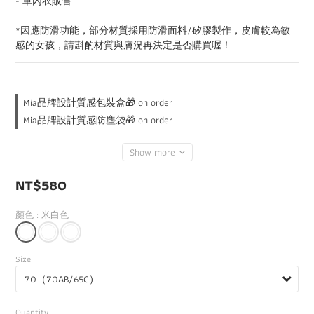
- 單內衣販售
0
*因應防滑功能，部分材質採用防滑面料/矽膠製作，皮膚較為敏
感的女孩，請斟酌材質與膚況再決定是否購買喔！
Mia品牌設計質感包裝盒🎁 on order
Mia品牌設計質感防塵袋🎁 on order
Show more
NT$580
顏色
: 米白色
Size
Quantity