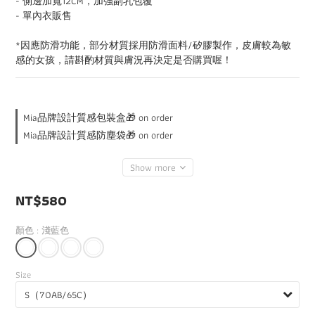
- 側邊加寬12CM，加強副乳包覆
- 單內衣販售
*因應防滑功能，部分材質採用防滑面料/矽膠製作，皮膚較為敏
感的女孩，請斟酌材質與膚況再決定是否購買喔！
Mia品牌設計質感包裝盒🎁 on order
Mia品牌設計質感防塵袋🎁 on order
Show more
NT$580
顏色
: 淺藍色
Size