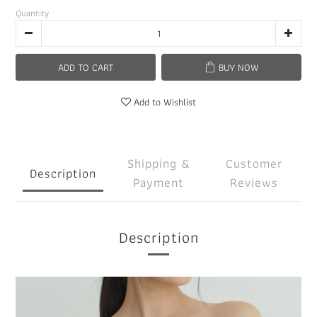
Quantity
ADD TO CART
BUY NOW
Add to Wishlist
Shipping &
Customer
Description
Payment
Reviews
Description