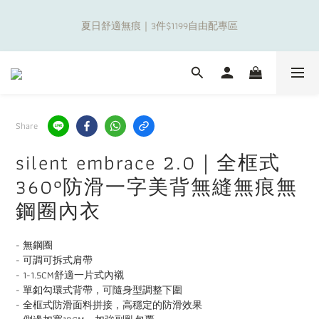
5
6
7
8
9
3
0
3
1
2
3
4
5
9
6
9
補貼夏日出遊金！全館超取$799免運現折(不含優惠品)！
4
5
6
7
8
9
2
2
新朋友限定✨加入官方LINE領$50購物金
0
1
:
2
3
:
4
8
:
5
8
3
4
5
6
7
8
1
1
Days
Hours
Minutes
Seconds
0
1
2
3
7
4
7
2
3
4
5
6
7
0
0
0
1
2
6
3
6
1
2
3
4
5
9
6
9
補貼夏日出遊金！全館超取$799免運現折(不含優惠品)！
0
1
5
2
5
0
1
:
2
3
:
4
8
:
5
8
0
4
1
4
Days
Hours
Minutes
Seconds
0
1
2
3
7
4
7
3
0
3
0
1
2
6
3
6
2
2
Share
0
1
5
2
5
1
1
0
4
1
4
0
0
silent embrace 2.0｜全框式
3
0
3
2
2
360°防滑一字美背無縫無痕無
1
1
鋼圈內衣
0
0
- 無鋼圈
- 可調可拆式肩帶
- 1-1.5CM舒適一片式內襯
- 單釦勾環式背帶，可隨身型調整下圍
- 全框式防滑面料拼接，高穩定的防滑效果