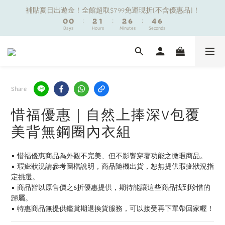
1
1
1
1
3
3
2
2
3
3
7
7
5
5
6
6
補貼夏日出遊金！全館超取$799免運現折(不含優惠品)！
補貼夏日出遊金！全館超取$799免運現折(不含優惠品)！
0
0
0
0
:
:
2
2
1
1
:
:
2
2
6
6
:
:
4
4
5
5
9
Days
Days
9
Hours
Hours
Minutes
Minutes
Seconds
Seconds
1
1
0
0
1
1
5
5
3
3
4
4
8
8
9
0
0
0
0
4
4
2
2
3
3
7
7
9
8
9
3
3
1
1
2
2
夏日舒適無痕｜3件$1199自由配專區
6
6
8
7
8
2
2
0
0
1
1
5
5
7
6
7
9
1
1
0
0
4
4
6
5
6
8
9
0
0
Share
新朋友限定✨加入官方LINE領$50購物金
3
3
5
4
5
9
7
8
2
2
4
3
4
8
6
7
惜福優惠｜自然上捧深V包覆
1
1
3
2
3
7
5
6
補貼夏日出遊金！全館超取$799免運現折(不含優惠品)！
美背無鋼圈內衣組
0
0
:
2
1
:
2
6
:
4
5
Days
Hours
Minutes
Seconds
1
0
1
5
3
4
0
0
4
2
3
▪️ 惜福優惠商品為外觀不完美、但不影響穿著功能之微瑕商品。
3
1
2
▪️ 瑕疵狀況請參考圖檔說明，商品隨機出貨，恕無提供瑕疵狀況指
2
0
1
定挑選。
1
0
▪️ 商品皆以原售價之6折優惠提供，期待能讓這些商品找到珍惜的
0
歸屬。
▪️ 特惠商品無提供鑑賞期退換貨服務，可以接受再下單帶回家喔！