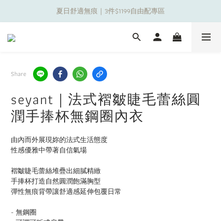
夏日舒適無痕｜3件$1199自由配專區
夏日舒適無痕｜3件$1199自由配專區
新朋友限定✨加入官方LINE領$50購物金
夏日舒適無痕｜3件$1199自由配專區
Share
seyant｜法式褶皺睫毛蕾絲圓
潤手捧杯無鋼圈內衣
由內而外展現妳的法式生活態度
性感優雅中帶著自信氣場
褶皺睫毛蕾絲堆疊出細膩精緻
手捧杯打造自然圓潤飽滿胸型
彈性無痕背帶讓舒適感延伸包覆日常
- 無鋼圈