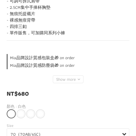
- 可調可拆式肩帶
- 2.5CM集中手捧杯胸墊
- 無痕托提襯片
- 裸感無痕背帶
- 四排三釦
- 單件販售，可加購同系列小褲
Mia品牌設計質感包裝盒🎁 on order
Mia品牌設計質感防塵袋🎁 on order
Show more
NT$680
顏色
: 白色
Size