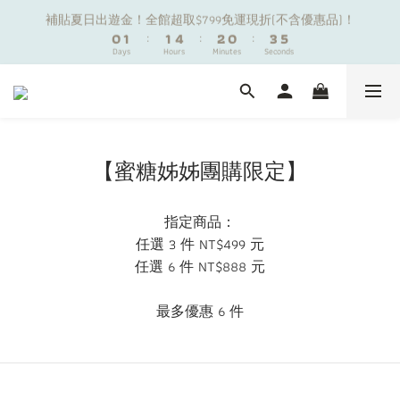
1
1
2
2
2
2
5
5
3
3
1
1
4
4
6
6
補貼夏日出遊金！全館超取$799免運現折(不含優惠品)！
補貼夏日出遊金！全館超取$799免運現折(不含優惠品)！
0
0
1
1
:
:
1
1
4
4
:
:
2
2
0
0
:
:
3
3
5
5
9
Days
Days
Hours
Hours
Minutes
Minutes
9
Seconds
Seconds
0
0
0
0
3
3
1
1
2
2
4
4
8
9
9
8
2
2
0
0
1
1
3
3
7
8
8
9
7
1
1
0
0
2
2
夏日舒適無痕｜3件$1199自由配專區
6
7
7
8
6
9
0
0
1
1
5
6
6
9
7
5
8
0
0
4
5
5
8
6
4
7
9
新朋友限定✨加入官方LINE領$50購物金
【蜜糖姊姊團購限定】
3
4
4
7
5
3
6
8
2
3
3
6
4
2
5
7
1
2
2
5
3
1
4
6
補貼夏日出遊金！全館超取$799免運現折(不含優惠品)！
指定商品：
0
1
:
1
4
:
2
0
:
3
5
任選 3 件 NT$499 元
Days
Hours
Minutes
Seconds
0
0
3
1
2
4
任選 6 件 NT$888 元
2
0
1
3
1
0
2
0
1
最多優惠 6 件
0