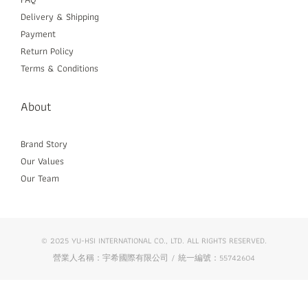
Delivery & Shipping
Payment
Return Policy
Terms & Conditions
About
Brand Story
Our Values
Our Team
© 2025 YU-HSI INTERNATIONAL CO., LTD. ALL RIGHTS RESERVED.
營業人名稱：宇希國際有限公司 / 統一編號：55742604