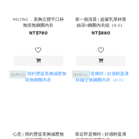
MELTING ．美胸立體平口杯
第一個清晨 | 超爆乳厚杯蕾
無痕無鋼圈內衣
絲深V鋼圈內衣組（B-D）
NT$780
NT$880
任2件1212
任2件1212
心意 | 簡約豐提美胸減壓無
靠近即是獨特 | 好感輕盈薄