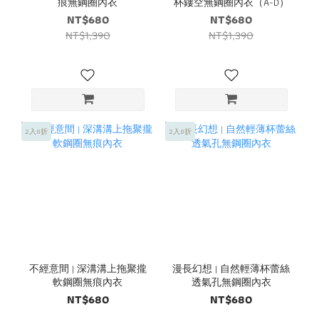
痕無鋼圈內衣
杯鏤空無鋼圈內衣（A-D）
NT$680
NT$680
NT$1,390
NT$1,390
2入8折
2入8折
不經意間 | 深溝溝上拖聚攏
漫長幻想 | 自然輕薄杯蕾絲
軟鋼圈無痕內衣
透氣孔無鋼圈內衣
NT$680
NT$680