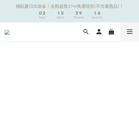
1
1
3
3
2
2
6
6
4
4
2
2
5
5
補貼夏日出遊金！全館超取$799免運現折(不含優惠品)！
補貼夏日出遊金！全館超取$799免運現折(不含優惠品)！
0
0
2
2
:
:
1
1
5
5
:
:
3
3
9
9
:
:
1
1
4
4
9
Days
Days
Hours
Hours
Minutes
Minutes
Seconds
Seconds
1
1
0
0
4
4
2
2
8
8
0
0
3
3
8
9
9
0
0
3
3
1
1
7
7
2
2
7
9
8
8
2
2
0
0
6
6
1
1
夏日舒適無痕｜3件$1199自由配專區
6
8
7
9
7
1
1
5
5
0
0
5
7
6
8
6
9
0
0
4
4
4
6
5
9
7
5
8
3
3
新朋友限定✨加入官方LINE領$50購物金
3
5
4
8
6
4
7
2
2
2
4
3
7
5
3
6
1
1
1
3
2
6
4
2
5
補貼夏日出遊金！全館超取$799免運現折(不含優惠品)！
0
0
0
2
:
1
5
:
3
9
:
1
4
Days
Hours
Minutes
Seconds
1
0
4
2
8
0
3
0
3
1
7
2
2
0
6
1
1
5
0
0
4
3
2
1