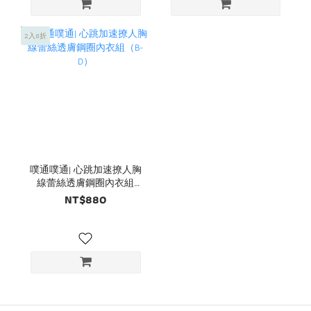
2入8折
噗通噗通| 心跳加速撩人胸
線蕾絲透膚鋼圈內衣組
（B-D）
NT$880