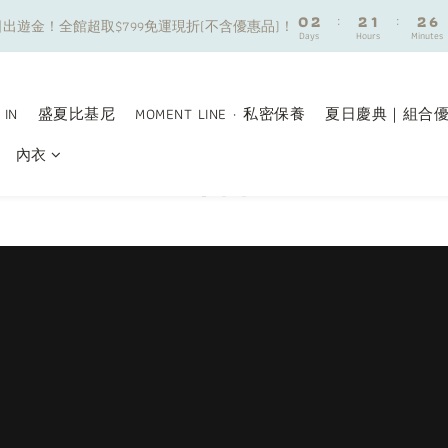
8
9
0
0
2
2
:
:
2
2
1
1
:
:
2
2
6
6
7
9
9
8
9
出遊金！全館超取$799免運現折(不含優惠品)！
出遊金！全館超取$799免運現折(不含優惠品)！
Days
Days
Hours
Hours
Minutes
Minutes
1
1
1
1
0
0
1
1
5
5
6
8
8
7
8
0
0
0
0
0
0
4
4
5
7
7
6
7
夏日舒適無痕｜3件$1199自由配專區
3
3
4
6
6
5
6
2
2
3
5
5
4
5
9
 IN
盛夏比基尼
MOMENT LINE · 私密保養
夏日慶典｜組合
新朋友限定✨加入官方LINE領$50購物金
1
1
2
4
4
3
4
8
0
0
內衣
1
3
3
2
3
7
0
2
:
2
1
:
2
6
出遊金！全館超取$799免運現折(不含優惠品)！
Days
Hours
Minutes
1
1
0
1
5
0
0
0
4
3
2
1
0