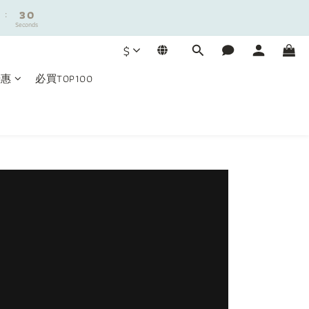
:
:
2
2
9
9
9
Seconds
Seconds
1
1
8
8
8
0
0
7
7
7
$
6
6
6
5
5
5
優惠
必買TOP100
4
4
4
3
3
3
2
2
:
2
9
Seconds
1
1
1
8
0
0
0
7
6
5
4
3
2
1
0